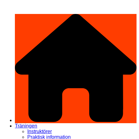
Hoppa
希望道場 Kibō Dōjō
till
innehåll
Träningen
Instruktörer
Praktisk information