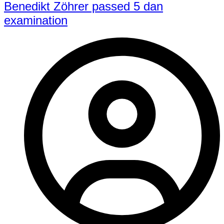
Benedikt Zöhrer passed 5 dan
examination