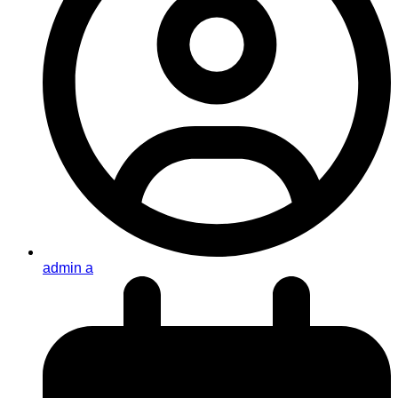
admin a