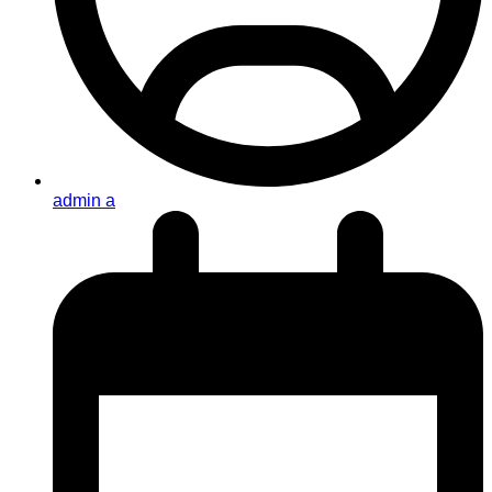
admin a