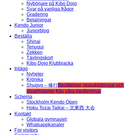
Nybörjare på Kibo Dojo
Svar på vanliga frågor
Gradering
Betalningar
Kendo Junior
Juniorblog
Beställa
Shinai
Tenugui
Zekken
Tävlingskort
Kibo Dojo Klubbjacka
Inlägg
Nyheter
Krönika
Shugyo – 修行
Berättelser, reseskildringar och
rövarhistorier från våra medlemmar
Schema
Stockholm Kendo Open
Hoku Tozai Taikai – 北東西 大会
Kontakt
Globala gymnasiet
Whatsappkanaler
For visitors