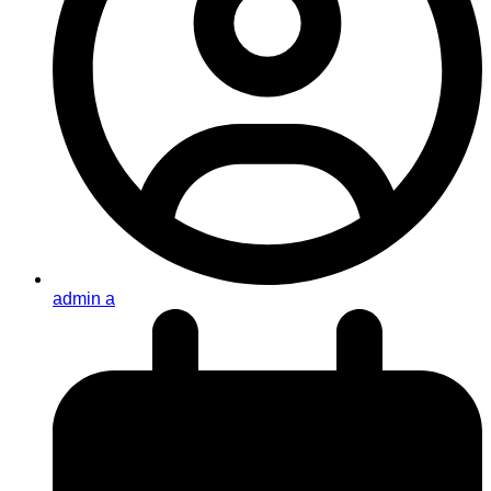
admin a