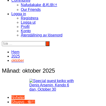
Community
Nafudakake 名札掛け
Our Friends
Logga in
Registrera
Logga ut
Profil
Konto
Återställning av lösenord
Hem
2025
oktober
Månad:
oktober 2025
Nyheter
Shugyo - 修行