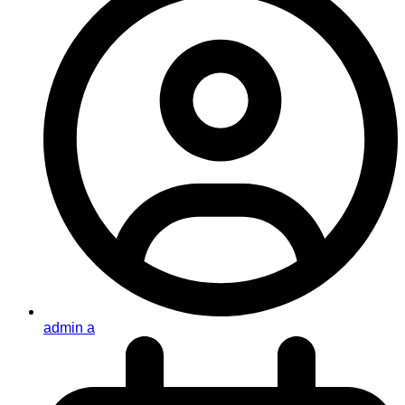
admin a