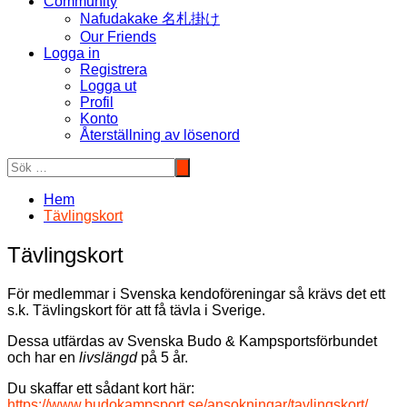
Community
Nafudakake 名札掛け
Our Friends
Logga in
Registrera
Logga ut
Profil
Konto
Återställning av lösenord
Hem
Tävlingskort
Tävlingskort
För medlemmar i Svenska kendoföreningar så krävs det ett
s.k. Tävlingskort för att få tävla i Sverige.
Dessa utfärdas av Svenska Budo & Kampsportsförbundet
och har en
livslängd
på 5 år.
Du skaffar ett sådant kort här:
https://www.budokampsport.se/ansokningar/tavlingskort/