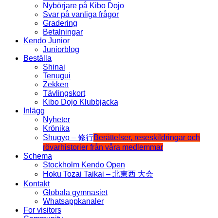
Nybörjare på Kibo Dojo
Svar på vanliga frågor
Gradering
Betalningar
Kendo Junior
Juniorblog
Beställa
Shinai
Tenugui
Zekken
Tävlingskort
Kibo Dojo Klubbjacka
Inlägg
Nyheter
Krönika
Shugyo – 修行
Berättelser, reseskildringar och
rövarhistorier från våra medlemmar
Schema
Stockholm Kendo Open
Hoku Tozai Taikai – 北東西 大会
Kontakt
Globala gymnasiet
Whatsappkanaler
For visitors