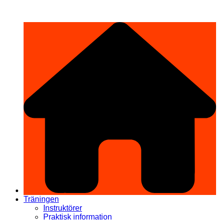
Hoppa
希望道場 Kibō Dōjō
till
innehåll
Träningen
Instruktörer
Praktisk information