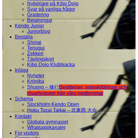
Nybörjare på Kibo Dojo
Svar på vanliga frågor
Gradering
Betalningar
Kendo Junior
Juniorblog
Beställa
Shinai
Tenugui
Zekken
Tävlingskort
Kibo Dojo Klubbjacka
Inlägg
Nyheter
Krönika
Shugyo – 修行
Berättelser, reseskildringar och
rövarhistorier från våra medlemmar
Schema
Stockholm Kendo Open
Hoku Tozai Taikai – 北東西 大会
Kontakt
Globala gymnasiet
Whatsappkanaler
For visitors