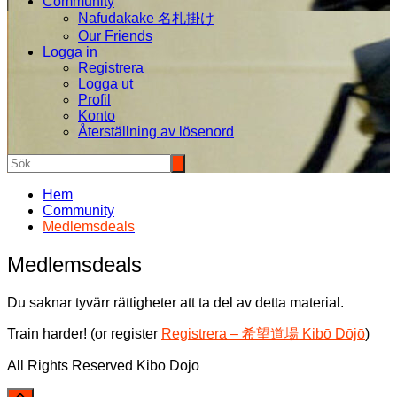
Community
Nafudakake 名札掛け
Our Friends
Logga in
Registrera
Logga ut
Profil
Konto
Återställning av lösenord
Hem
Community
Medlemsdeals
Medlemsdeals
Du saknar tyvärr rättigheter att ta del av detta material.
Train harder! (or register
Registrera – 希望道場 Kibō Dōjō
)
All Rights Reserved Kibo Dojo