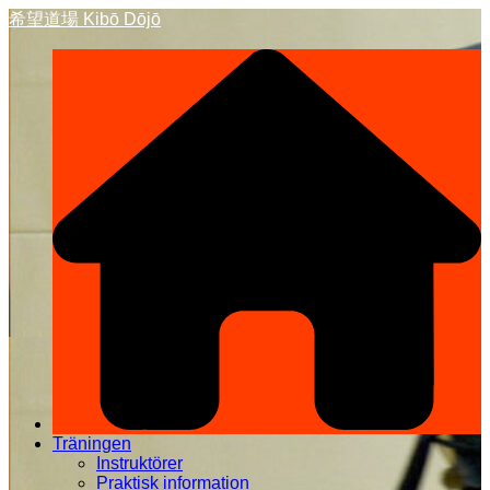
Hoppa
希望道場 Kibō Dōjō
till
innehåll
Träningen
Instruktörer
Praktisk information