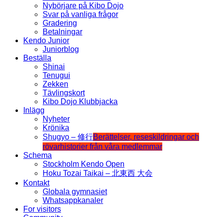
Nybörjare på Kibo Dojo
Svar på vanliga frågor
Gradering
Betalningar
Kendo Junior
Juniorblog
Beställa
Shinai
Tenugui
Zekken
Tävlingskort
Kibo Dojo Klubbjacka
Inlägg
Nyheter
Krönika
Shugyo – 修行
Berättelser, reseskildringar och
rövarhistorier från våra medlemmar
Schema
Stockholm Kendo Open
Hoku Tozai Taikai – 北東西 大会
Kontakt
Globala gymnasiet
Whatsappkanaler
For visitors