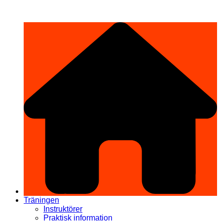
Hoppa
希望道場 Kibō Dōjō
till
innehåll
Träningen
Instruktörer
Praktisk information