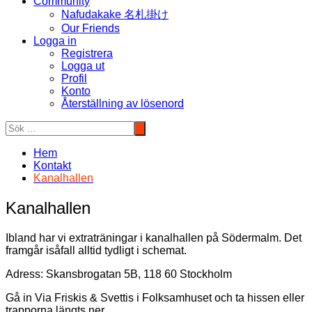
Community
Nafudakake 名札掛け
Our Friends
Logga in
Registrera
Logga ut
Profil
Konto
Återställning av lösenord
Hem
Kontakt
Kanalhallen
Kanalhallen
Ibland har vi extraträningar i kanalhallen på Södermalm. Det
framgår isåfall alltid tydligt i schemat.
Adress: Skansbrogatan 5B, 118 60 Stockholm
Gå in Via Friskis & Svettis i Folksamhuset och ta hissen eller
trapporna längts ner.