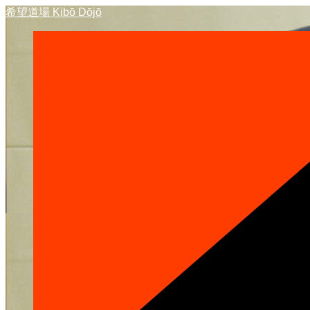
Hoppa
希望道場 Kibō Dōjō
till
innehåll