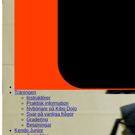
Träningen
Instruktörer
Praktisk information
Nybörjare på Kibo Dojo
Svar på vanliga frågor
Gradering
Betalningar
Kendo Junior