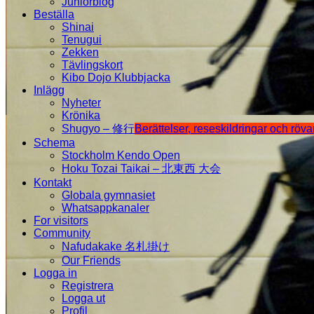
Juniorblog
Beställa
Shinai
Tenugui
Zekken
Tävlingskort
Kibo Dojo Klubbjacka
Inlägg
Nyheter
Krönika
Shugyo – 修行
Berättelser, reseskildringar och röv
Schema
Stockholm Kendo Open
Hoku Tozai Taikai – 北東西 大会
Kontakt
Globala gymnasiet
Whatsappkanaler
For visitors
Community
Nafudakake 名札掛け
Our Friends
Logga in
Registrera
Logga ut
Profil