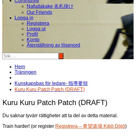
Community
Nafudakake 名札掛け
Our Friends
Logga in
Registrera
Logga ut
Profil
Konto
Återställning av lösenord
Hem
Träningen
Kunskapsbas för ledare- 指導要領
Kuru Kuru Patch Patch (DRAFT)
Kuru Kuru Patch Patch (DRAFT)
Du saknar tyvärr rättigheter att ta del av detta material.
Train harder! (or register
Registrera – 希望道場 Kibō Dōjō
)