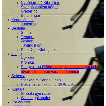
Nybörjare på Kibo Dojo
Svar på vanliga frågor
Gradering
Betalningar
Kendo Junior
Juniorblog
Beställa
Shinai
Tenugui
Zekken
Tävlingskort
Kibo Dojo Klubbjacka
Inlägg
Nyheter
Krönika
Shugyo – 修行
Berättelser, reseskildringar och
rövarhistorier från våra medlemmar
Schema
Stockholm Kendo Open
Hoku Tozai Taikai – 北東西 大会
Kontakt
Globala gymnasiet
Whatsappkanaler
For visitors