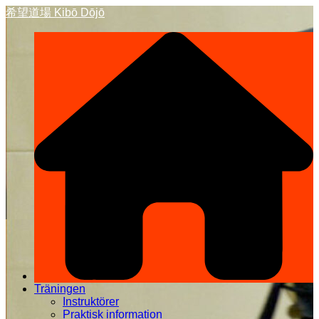
Hoppa
希望道場 Kibō Dōjō
till
innehåll
Träningen
Instruktörer
Praktisk information