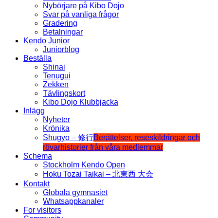
Nybörjare på Kibo Dojo
Svar på vanliga frågor
Gradering
Betalningar
Kendo Junior
Juniorblog
Beställa
Shinai
Tenugui
Zekken
Tävlingskort
Kibo Dojo Klubbjacka
Inlägg
Nyheter
Krönika
Shugyo – 修行
Berättelser, reseskildringar och
rövarhistorier från våra medlemmar
Schema
Stockholm Kendo Open
Hoku Tozai Taikai – 北東西 大会
Kontakt
Globala gymnasiet
Whatsappkanaler
For visitors