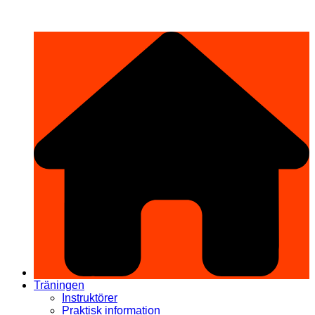
Hoppa
希望道場 Kibō Dōjō
till
innehåll
Träningen
Instruktörer
Praktisk information