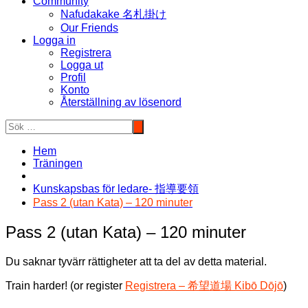
Community
Nafudakake 名札掛け
Our Friends
Logga in
Registrera
Logga ut
Profil
Konto
Återställning av lösenord
Hem
Träningen
Kunskapsbas för ledare- 指導要領
Pass 2 (utan Kata) – 120 minuter
Pass 2 (utan Kata) – 120 minuter
Du saknar tyvärr rättigheter att ta del av detta material.
Train harder! (or register
Registrera – 希望道場 Kibō Dōjō
)