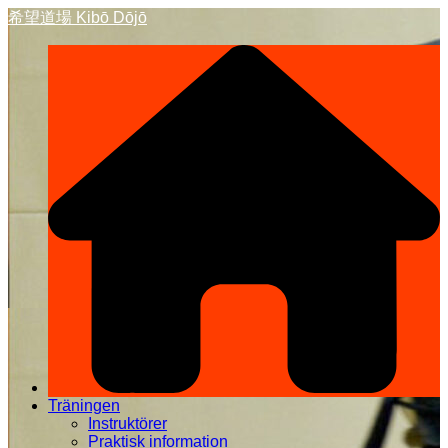
Hoppa
希望道場 Kibō Dōjō
till
innehåll
Träningen
Instruktörer
Praktisk information