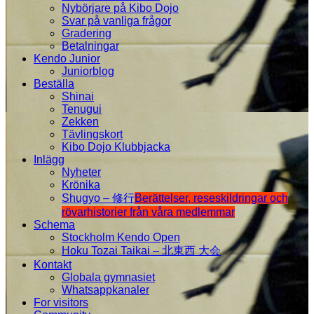
Nybörjare på Kibo Dojo
Svar på vanliga frågor
Gradering
Betalningar
Kendo Junior
Juniorblog
Beställa
Shinai
Tenugui
Zekken
Tävlingskort
Kibo Dojo Klubbjacka
Inlägg
Nyheter
Krönika
Shugyo – 修行
Berättelser, reseskildringar och
rövarhistorier från våra medlemmar
Schema
Stockholm Kendo Open
Hoku Tozai Taikai – 北東西 大会
Kontakt
Globala gymnasiet
Whatsappkanaler
For visitors