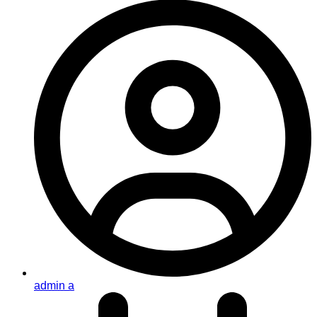
admin a