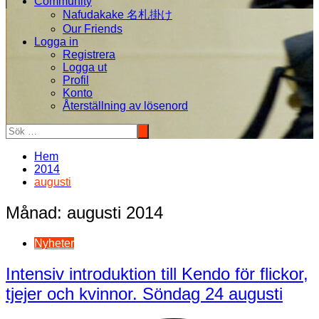
Community
Nafudakake 名札掛け
Our Friends
Logga in
Registrera
Logga ut
Profil
Konto
Återställning av lösenord
Hem
2014
augusti
Månad:
augusti 2014
Nyheter
Intensiv introduktion till Kendo för flickor,
tjejer och kvinnor. Söndag 24 augusti