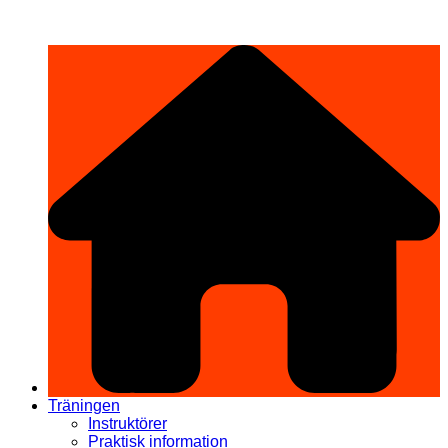
Hoppa
希望道場 Kibō Dōjō
till
innehåll
Träningen
Instruktörer
Praktisk information