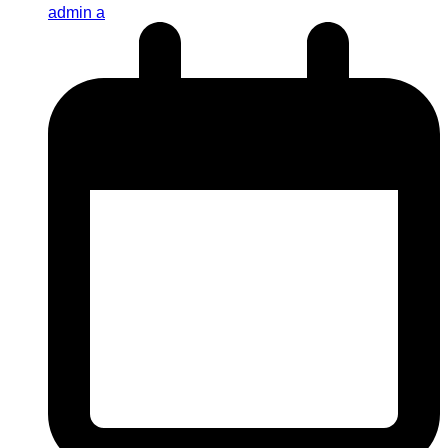
admin a