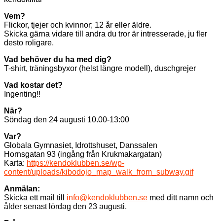
Vem?
Flickor, tjejer och kvinnor; 12 år eller äldre.
Skicka gärna vidare till andra du tror är intresserade, ju fler
desto roligare.
Vad behöver du ha med dig?
T-shirt, träningsbyxor (helst längre modell), duschgrejer
Vad kostar det?
Ingenting!!
När?
Söndag den 24 augusti 10.00-13:00
Var?
Globala Gymnasiet, Idrottshuset, Danssalen
Hornsgatan 93 (ingång från Krukmakargatan)
Karta:
https://kendoklubben.se/wp-
content/uploads/kibodojo_map_walk_from_subway.gif
Anmälan:
Skicka ett mail till
info@kendoklubben.se
med ditt namn och
ålder senast lördag den 23 augusti.