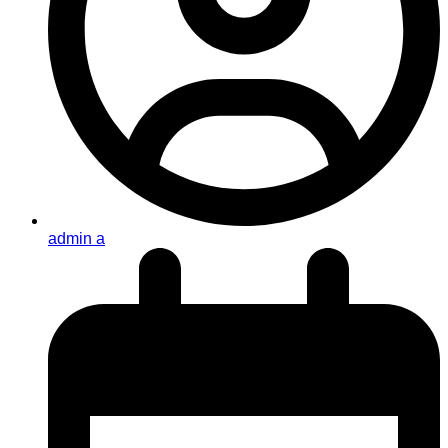
admin a