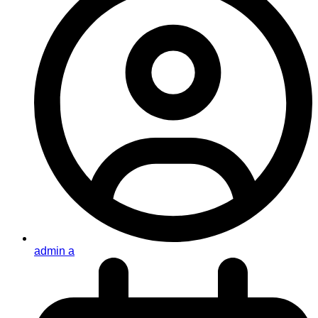
admin a