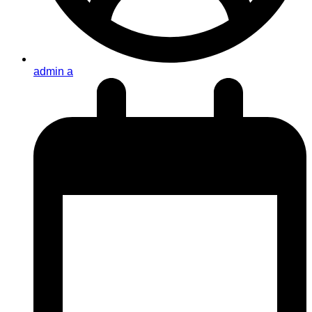
admin a