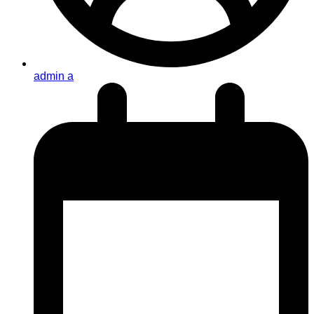
admin a