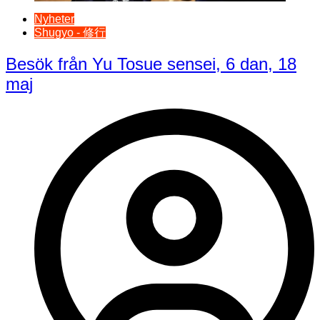
Nyheter
Shugyo - 修行
Besök från Yu Tosue sensei, 6 dan, 18
maj