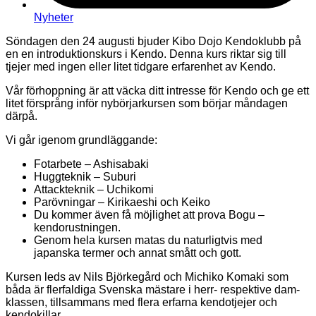
Nyheter
Söndagen den 24 augusti bjuder Kibo Dojo Kendoklubb på
en en introduktionskurs i Kendo. Denna kurs riktar sig till
tjejer med ingen eller litet tidgare erfarenhet av Kendo.
Vår förhoppning är att väcka ditt intresse för Kendo och ge ett
litet försprång inför nybörjarkursen som börjar måndagen
därpå.
Vi går igenom grundläggande:
Fotarbete – Ashisabaki
Huggteknik – Suburi
Attackteknik – Uchikomi
Parövningar – Kirikaeshi och Keiko
Du kommer även få möjlighet att prova Bogu –
kendorustningen.
Genom hela kursen matas du naturligtvis med
japanska termer och annat smått och gott.
Kursen leds av Nils Björkegård och Michiko Komaki som
båda är flerfaldiga Svenska mästare i herr- respektive dam-
klassen, tillsammans med flera erfarna kendotjejer och
kendokillar