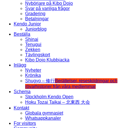
Nybörjare på Kibo Dojo
Svar på vanliga frågor
Gradering
Betalningar
Kendo Junior
Juniorblog
Beställa
Shinai
Tenugui
Zekken
Tävlingskort
Kibo Dojo Klubbjacka
Inlägg
Nyheter
Krönika
Shugyo – 修行
Berättelser, reseskildringar och
rövarhistorier från våra medlemmar
Schema
Stockholm Kendo Open
Hoku Tozai Taikai – 北東西 大会
Kontakt
Globala gymnasiet
Whatsappkanaler
For visitors