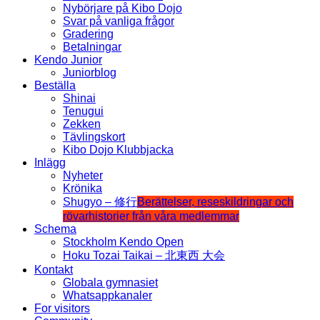
Nybörjare på Kibo Dojo
Svar på vanliga frågor
Gradering
Betalningar
Kendo Junior
Juniorblog
Beställa
Shinai
Tenugui
Zekken
Tävlingskort
Kibo Dojo Klubbjacka
Inlägg
Nyheter
Krönika
Shugyo – 修行
Berättelser, reseskildringar och
rövarhistorier från våra medlemmar
Schema
Stockholm Kendo Open
Hoku Tozai Taikai – 北東西 大会
Kontakt
Globala gymnasiet
Whatsappkanaler
For visitors