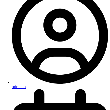
admin a