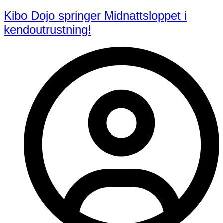
Kibo Dojo springer Midnattsloppet i
kendoutrustning!