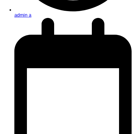
admin a