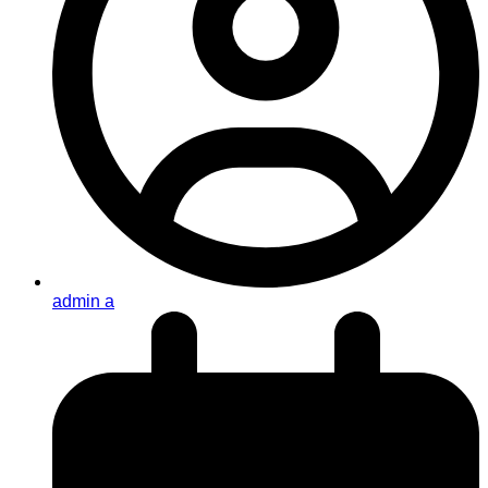
admin a