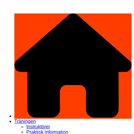
Hoppa
希望道場 Kibō Dōjō
till
innehåll
Träningen
Instruktörer
Praktisk information