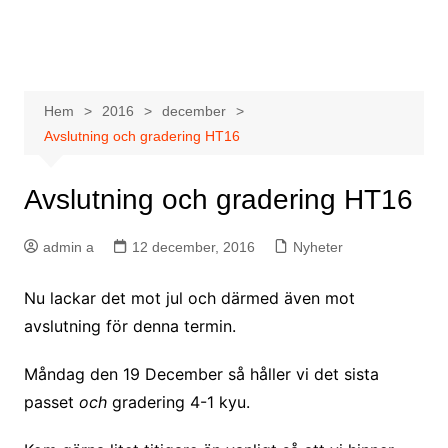
Hoppa
希望道場 Kibō Dōjō
till
innehåll
Hem
2016
december
Avslutning och gradering HT16
Avslutning och gradering HT16
admin a
12 december, 2016
Nyheter
Nu lackar det mot jul och därmed även mot
avslutning för denna termin.
Måndag den 19 December så håller vi det sista
passet
och
gradering 4-1 kyu.