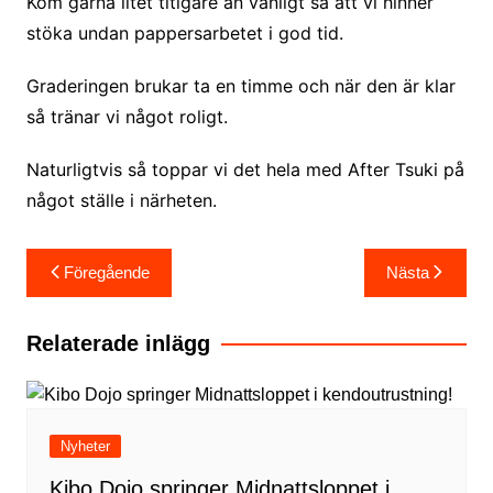
Kom gärna litet titigare än vanligt så att vi hinner
stöka undan pappersarbetet i god tid.
Graderingen brukar ta en timme och när den är klar
så tränar vi något roligt.
Naturligtvis så toppar vi det hela med After Tsuki på
något ställe i närheten.
Inläggsnavigering
Föregående
Nästa
Relaterade inlägg
Nyheter
Kibo Dojo springer Midnattsloppet i