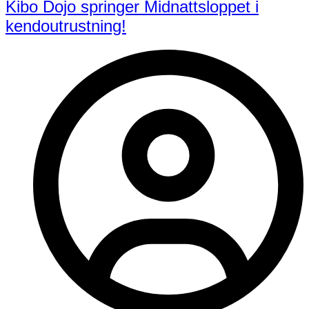
Kibo Dojo springer Midnattsloppet i
kendoutrustning!