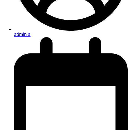
admin a