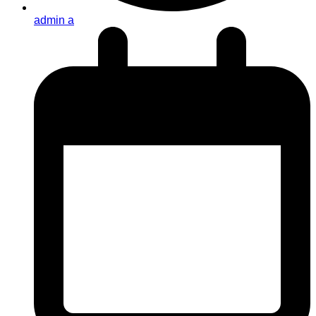
admin a