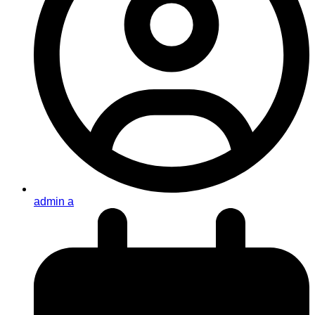
admin a