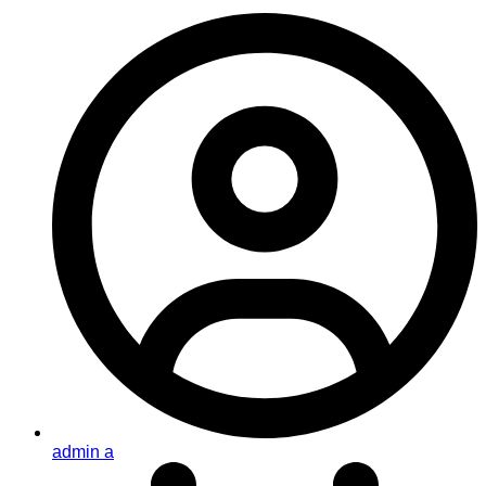
admin a