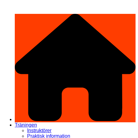
Hoppa
希望道場 Kibō Dōjō
till
innehåll
Träningen
Instruktörer
Praktisk information