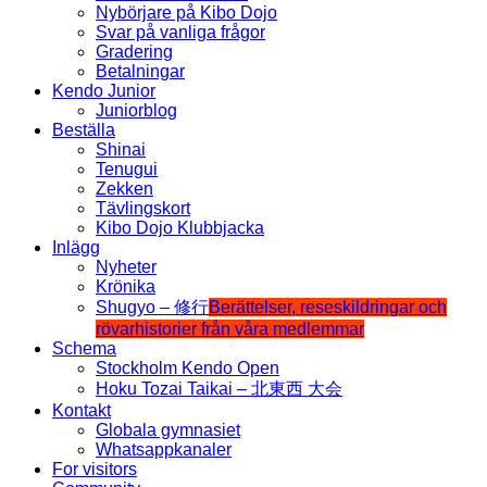
Nybörjare på Kibo Dojo
Svar på vanliga frågor
Gradering
Betalningar
Kendo Junior
Juniorblog
Beställa
Shinai
Tenugui
Zekken
Tävlingskort
Kibo Dojo Klubbjacka
Inlägg
Nyheter
Krönika
Shugyo – 修行
Berättelser, reseskildringar och
rövarhistorier från våra medlemmar
Schema
Stockholm Kendo Open
Hoku Tozai Taikai – 北東西 大会
Kontakt
Globala gymnasiet
Whatsappkanaler
For visitors