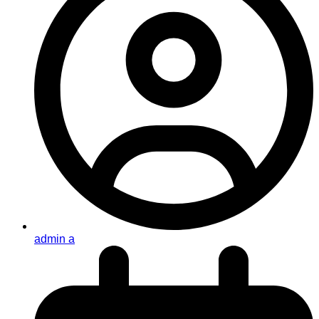
admin a