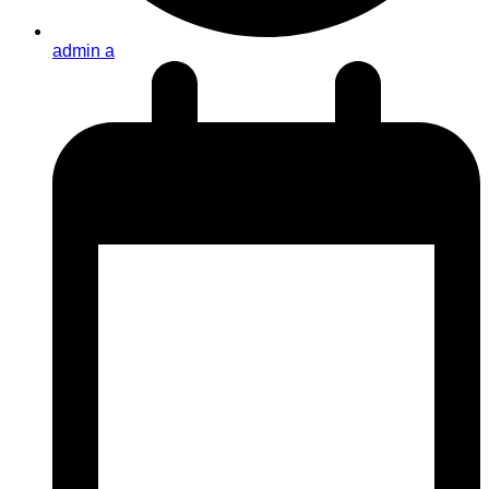
admin a