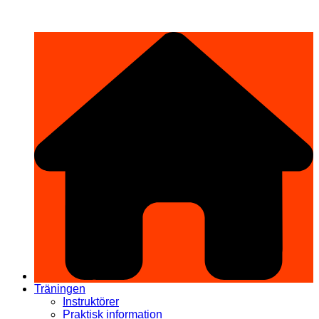
Hoppa
希望道場 Kibō Dōjō
till
innehåll
Träningen
Instruktörer
Praktisk information