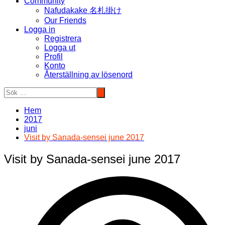
Community
Nafudakake 名札掛け
Our Friends
Logga in
Registrera
Logga ut
Profil
Konto
Återställning av lösenord
Hem
2017
juni
Visit by Sanada-sensei june 2017
Visit by Sanada-sensei june 2017