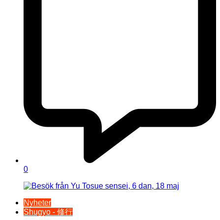
0
Nyheter
Shugyo - 修行