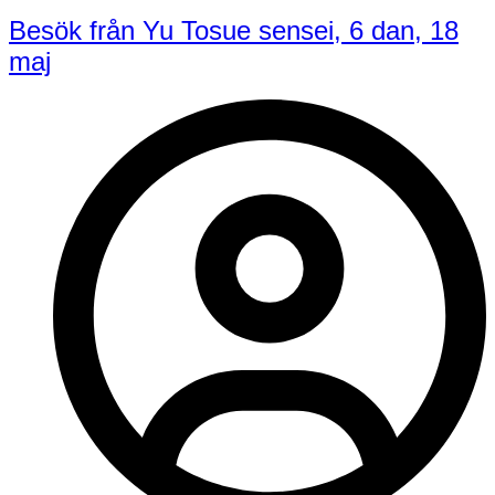
Besök från Yu Tosue sensei, 6 dan, 18
maj