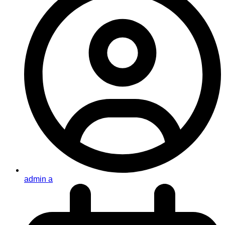
admin a