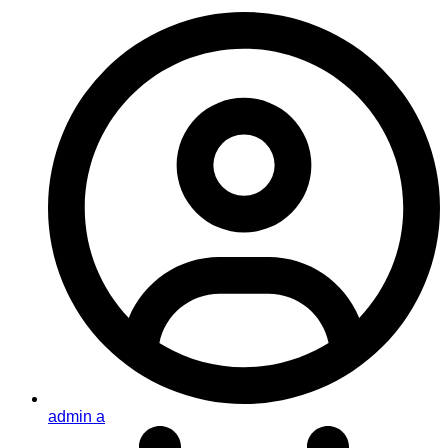
admin a