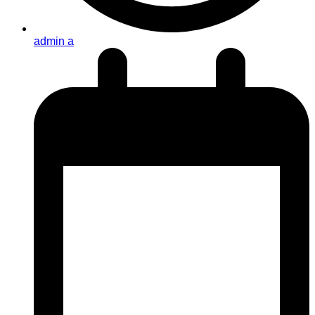
admin a