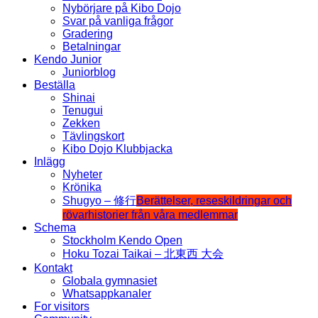
Nybörjare på Kibo Dojo
Svar på vanliga frågor
Gradering
Betalningar
Kendo Junior
Juniorblog
Beställa
Shinai
Tenugui
Zekken
Tävlingskort
Kibo Dojo Klubbjacka
Inlägg
Nyheter
Krönika
Shugyo – 修行
Berättelser, reseskildringar och
rövarhistorier från våra medlemmar
Schema
Stockholm Kendo Open
Hoku Tozai Taikai – 北東西 大会
Kontakt
Globala gymnasiet
Whatsappkanaler
For visitors