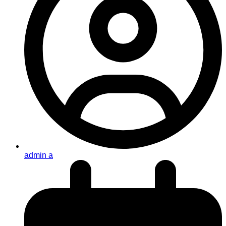
admin a