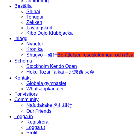
Juniorblog
Beställa
Shinai
Tenugui
Zekken
Tävlingskort
Kibo Dojo Klubbjacka
Inlägg
Nyheter
Krönika
Shugyo – 修行
Berättelser, reseskildringar och röv
Schema
Stockholm Kendo Open
Hoku Tozai Taikai – 北東西 大会
Kontakt
Globala gymnasiet
Whatsappkanaler
For visitors
Community
Nafudakake 名札掛け
Our Friends
Logga in
Registrera
Logga ut
Profil