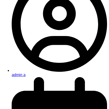
admin a