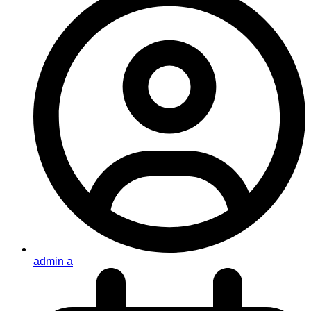
admin a