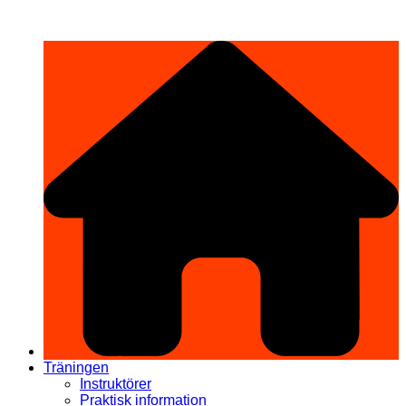
Hoppa
希望道場 Kibō Dōjō
till
innehåll
Träningen
Instruktörer
Praktisk information