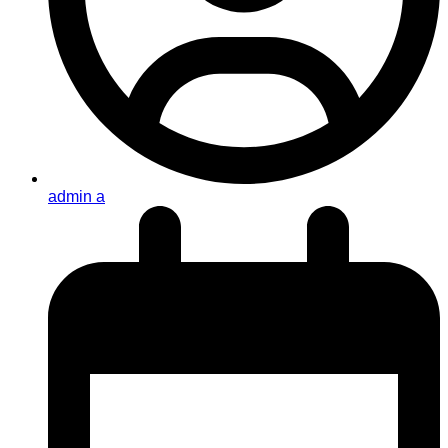
admin a