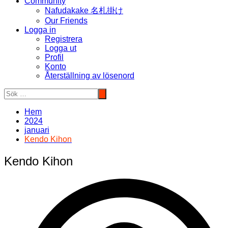
Community
Nafudakake 名札掛け
Our Friends
Logga in
Registrera
Logga ut
Profil
Konto
Återställning av lösenord
Hem
2024
januari
Kendo Kihon
Kendo Kihon