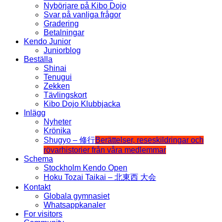
Nybörjare på Kibo Dojo
Svar på vanliga frågor
Gradering
Betalningar
Kendo Junior
Juniorblog
Beställa
Shinai
Tenugui
Zekken
Tävlingskort
Kibo Dojo Klubbjacka
Inlägg
Nyheter
Krönika
Shugyo – 修行
Berättelser, reseskildringar och
rövarhistorier från våra medlemmar
Schema
Stockholm Kendo Open
Hoku Tozai Taikai – 北東西 大会
Kontakt
Globala gymnasiet
Whatsappkanaler
For visitors