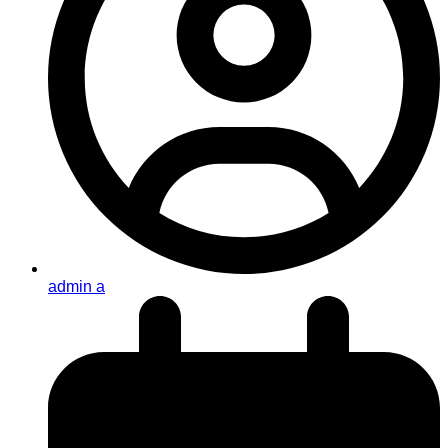
admin a