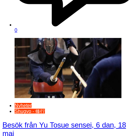
0
Nyheter
Shugyo - 修行
Besök från Yu Tosue sensei, 6 dan, 18
maj