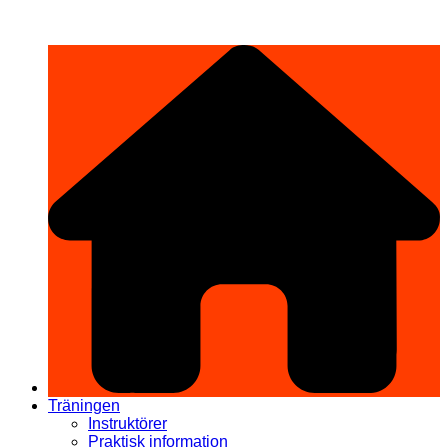
Hoppa
希望道場 Kibō Dōjō
till
innehåll
Träningen
Instruktörer
Praktisk information