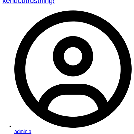
kendoutrustning!
admin a