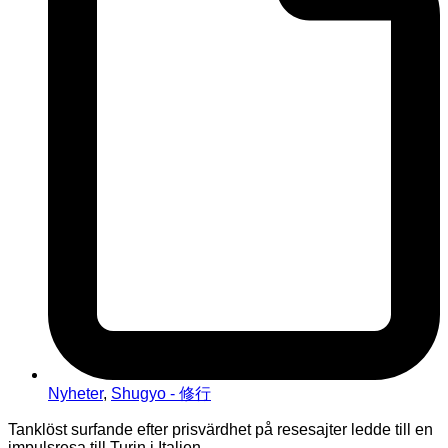
Nyheter
,
Shugyo - 修行
Tanklöst surfande efter prisvärdhet på resesajter ledde till en
impulsresa till Turin i Italien.