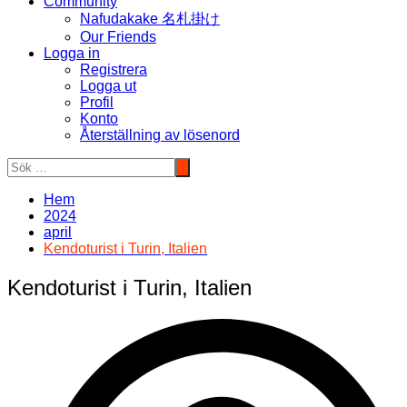
Community
Nafudakake 名札掛け
Our Friends
Logga in
Registrera
Logga ut
Profil
Konto
Återställning av lösenord
Hem
2024
april
Kendoturist i Turin, Italien
Kendoturist i Turin, Italien