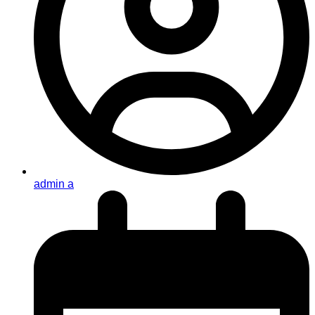
admin a