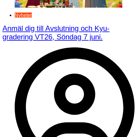
Nyheter
Anmäl dig till Avslutning och Kyu-
gradering VT26, Söndag 7 juni.