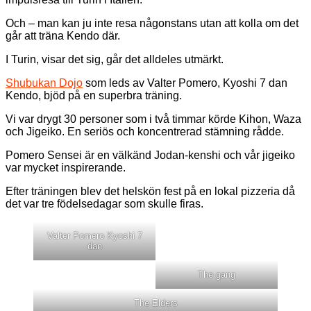
Och – man kan ju inte resa någonstans utan att kolla om det
går att träna Kendo där.
I Turin, visar det sig, går det alldeles utmärkt.
Shubukan Dojo
som leds av Valter Pomero, Kyoshi 7 dan
Kendo, bjöd på en superbra träning.
Vi var drygt 30 personer som i två timmar körde Kihon, Waza
och Jigeiko. En seriös och koncentrerad stämning rådde.
Pomero Sensei är en välkänd Jodan-kenshi och vår jigeiko
var mycket inspirerande.
Efter träningen blev det helskön fest på en lokal pizzeria då
det var tre födelsedagar som skulle firas.
Valter Pomero Kyoshi 7
dan
The gang
The Elders