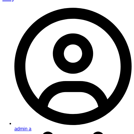
admin a