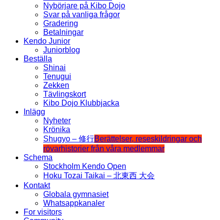
Nybörjare på Kibo Dojo
Svar på vanliga frågor
Gradering
Betalningar
Kendo Junior
Juniorblog
Beställa
Shinai
Tenugui
Zekken
Tävlingskort
Kibo Dojo Klubbjacka
Inlägg
Nyheter
Krönika
Shugyo – 修行
Berättelser, reseskildringar och
rövarhistorier från våra medlemmar
Schema
Stockholm Kendo Open
Hoku Tozai Taikai – 北東西 大会
Kontakt
Globala gymnasiet
Whatsappkanaler
For visitors