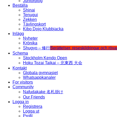
Juniorblog
Beställa
Shinai
Tenugui
Zekken
Tävlingskort
Kibo Dojo Klubbjacka
Inlägg
Nyheter
Krönika
Shugyo – 修行
Berättelser, reseskildringar och röv
Schema
Stockholm Kendo Open
Hoku Tozai Taikai – 北東西 大会
Kontakt
Globala gymnasiet
Whatsappkanaler
For visitors
Community
Nafudakake 名札掛け
Our Friends
Logga in
Registrera
Logga ut
Profil