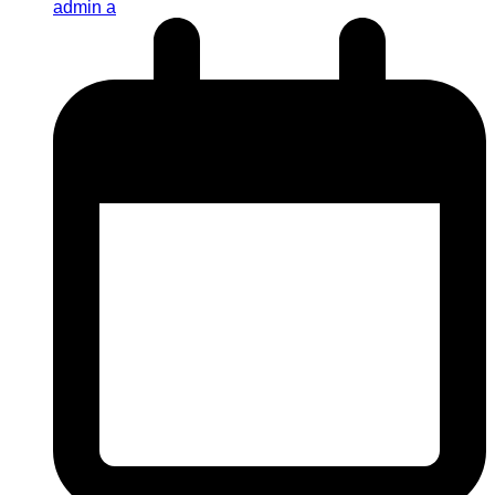
admin a