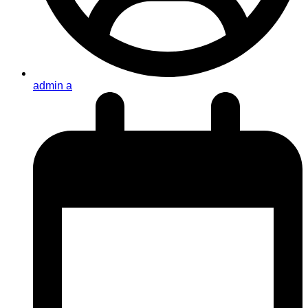
admin a