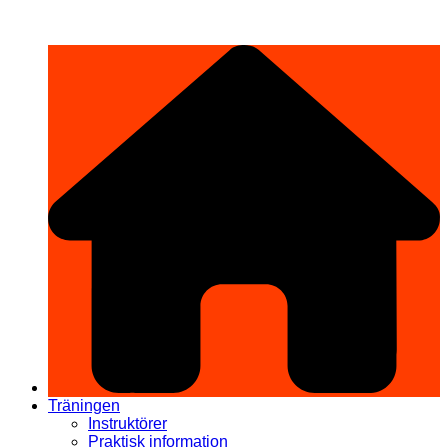
Hoppa
希望道場 Kibō Dōjō
till
innehåll
Träningen
Instruktörer
Praktisk information