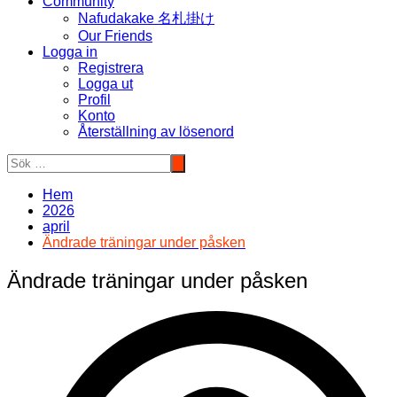
Community
Nafudakake 名札掛け
Our Friends
Logga in
Registrera
Logga ut
Profil
Konto
Återställning av lösenord
Hem
2026
april
Ändrade träningar under påsken
Ändrade träningar under påsken