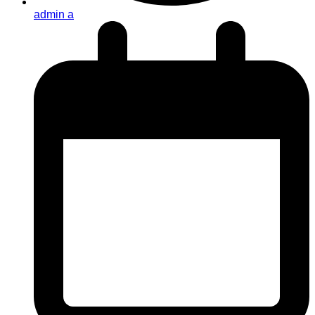
admin a