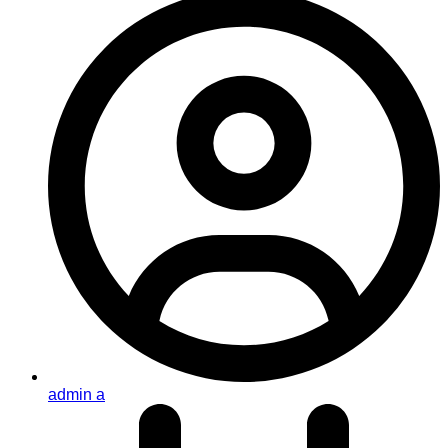
admin a