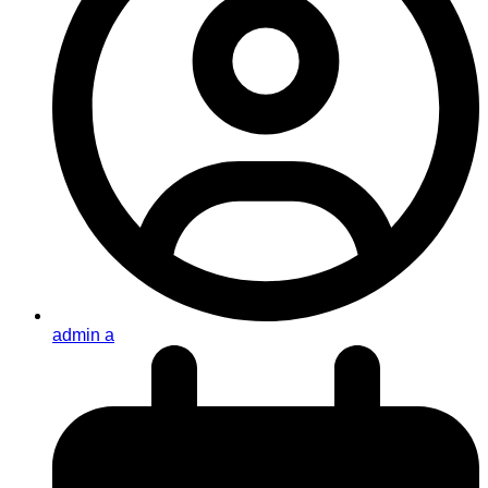
admin a