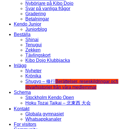
Nybörjare på Kibo Dojo
Svar på vanliga frågor
Gradering
Betalningar
Kendo Junior
Juniorblog
Beställa
Shinai
Tenugui
Zekken
Tävlingskort
Kibo Dojo Klubbjacka
Inlägg
Nyheter
Krönika
Shugyo – 修行
Berättelser, reseskildringar och
rövarhistorier från våra medlemmar
Schema
Stockholm Kendo Open
Hoku Tozai Taikai – 北東西 大会
Kontakt
Globala gymnasiet
Whatsappkanaler
For visitors