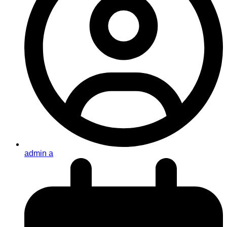
admin a