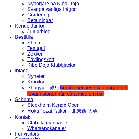
Nybörjare på Kibo Dojo
Svar på vanliga frågor
Gradering
Betalningar
Kendo Junior
Juniorblog
Beställa
Shinai
Tenugui
Zekken
Tävlingskort
Kibo Dojo Klubbjacka
Inlägg
Nyheter
Krönika
Shugyo – 修行
Berättelser, reseskildringar och
rövarhistorier från våra medlemmar
Schema
Stockholm Kendo Open
Hoku Tozai Taikai – 北東西 大会
Kontakt
Globala gymnasiet
Whatsappkanaler
For visitors