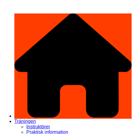
Hoppa
希望道場 Kibō Dōjō
till
innehåll
Träningen
Instruktörer
Praktisk information