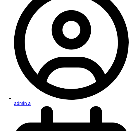
admin a