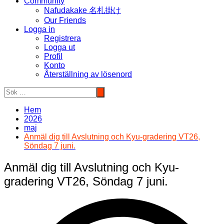
Community
Nafudakake 名札掛け
Our Friends
Logga in
Registrera
Logga ut
Profil
Konto
Återställning av lösenord
Hem
2026
maj
Anmäl dig till Avslutning och Kyu-gradering VT26,
Söndag 7 juni.
Anmäl dig till Avslutning och Kyu-
gradering VT26, Söndag 7 juni.