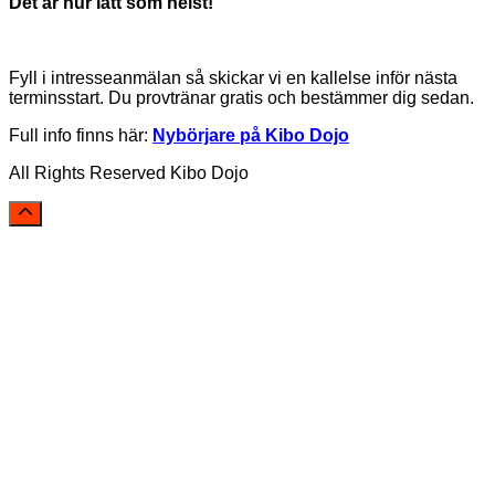
Det är hur lätt som helst!
Fyll i intresseanmälan så skickar vi en kallelse inför nästa
terminsstart. Du provtränar gratis och bestämmer dig sedan.
Full info finns här:
Nybörjare på Kibo Dojo
All Rights Reserved Kibo Dojo