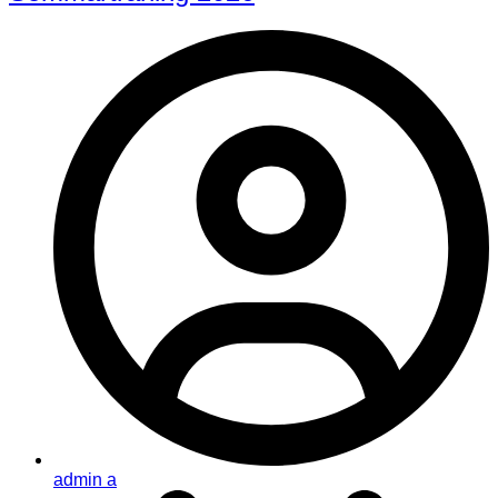
admin a