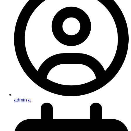
admin a