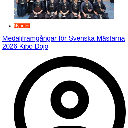
Nyheter
Medaljframgångar för Svenska Mästarna
2026 Kibo Dojo