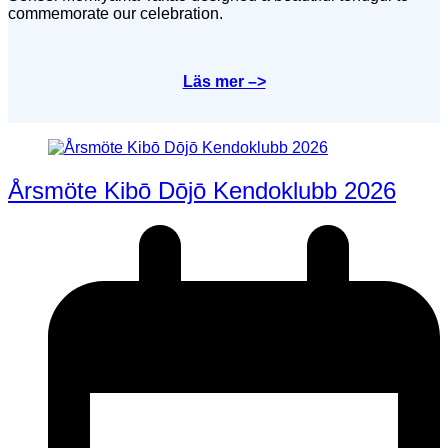
commemorate our celebration.
Läs mer –>
Årsmöte Kibō Dōjō Kendoklubb 2026