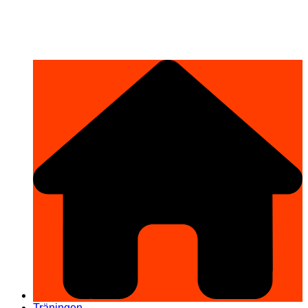
Hoppa
希望道場 Kibō Dōjō
till
innehåll
Träningen