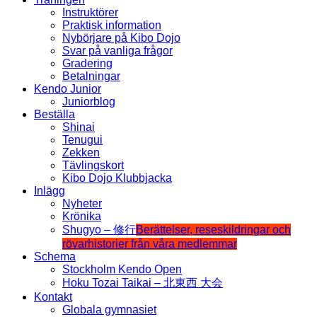
Instruktörer
Praktisk information
Nybörjare på Kibo Dojo
Svar på vanliga frågor
Gradering
Betalningar
Kendo Junior
Juniorblog
Beställa
Shinai
Tenugui
Zekken
Tävlingskort
Kibo Dojo Klubbjacka
Inlägg
Nyheter
Krönika
Shugyo – 修行
Berättelser, reseskildringar och
rövarhistorier från våra medlemmar
Schema
Stockholm Kendo Open
Hoku Tozai Taikai – 北東西 大会
Kontakt
Globala gymnasiet