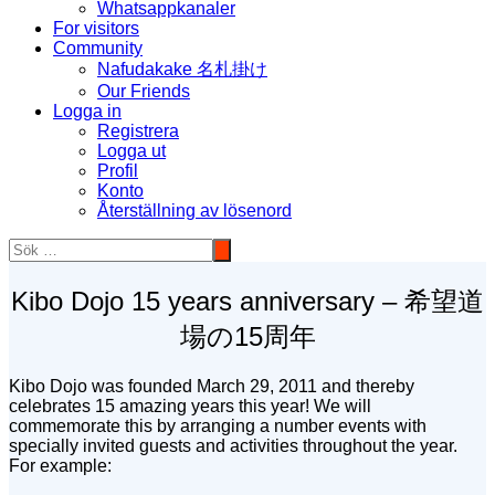
Whatsappkanaler
For visitors
Community
Nafudakake 名札掛け
Our Friends
Logga in
Registrera
Logga ut
Profil
Konto
Återställning av lösenord
Kibo Dojo 15 years anniversary – 希望道
場の15周年
Kibo Dojo was founded March 29, 2011 and thereby
celebrates 15 amazing years this year! We will
commemorate this by arranging a number events with
specially invited guests and activities throughout the year.
For example: