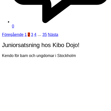
0
Sidnumrering
Föregående
1
2
3
4
…
35
Nästa
för
Juniorsatsning hos Kibo Dojo!
inlägg
Kendo för barn och ungdomar i Stockholm