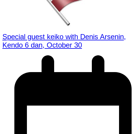
Special guest keiko with Denis Arsenin,
Kendo 6 dan, October 30