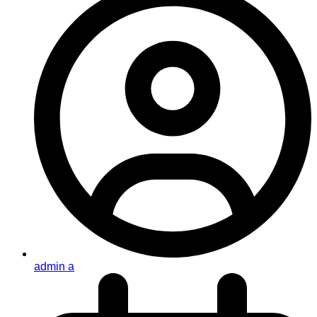
admin a