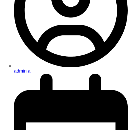
admin a