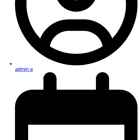
admin a