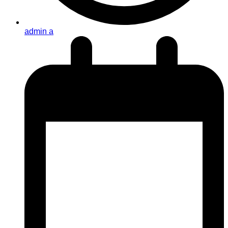
admin a