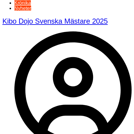
Krönika
Nyheter
Kibo Dojo Svenska Mästare 2025