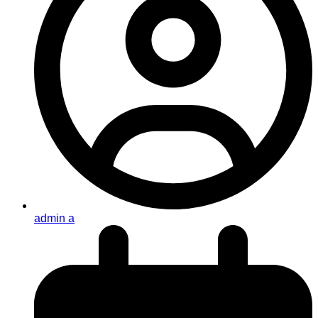
admin a