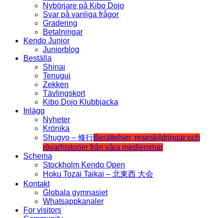
Nybörjare på Kibo Dojo
Svar på vanliga frågor
Gradering
Betalningar
Kendo Junior
Juniorblog
Beställa
Shinai
Tenugui
Zekken
Tävlingskort
Kibo Dojo Klubbjacka
Inlägg
Nyheter
Krönika
Shugyo – 修行
Berättelser, reseskildringar och
rövarhistorier från våra medlemmar
Schema
Stockholm Kendo Open
Hoku Tozai Taikai – 北東西 大会
Kontakt
Globala gymnasiet
Whatsappkanaler
For visitors