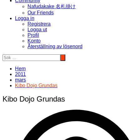
Community
Nafudakake 名札掛け
Our Friends
Logga in
Registrera
Logga ut
Profil
Konto
Återställning av lösenord
Hem
2011
mars
Kibo Dojo Grundas
Kibo Dojo Grundas