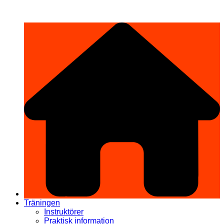
Hoppa
希望道場 Kibō Dōjō
till
innehåll
Träningen
Instruktörer
Praktisk information