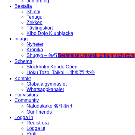
Juniorblog
Beställa
Shinai
Tenugui
Zekken
Tävlingskort
Kibo Dojo Klubbjacka
Inlägg
Nyheter
Krönika
Shugyo – 修行
Berättelser, reseskildringar och röv
Schema
Stockholm Kendo Open
Hoku Tozai Taikai – 北東西 大会
Kontakt
Globala gymnasiet
Whatsappkanaler
For visitors
Community
Nafudakake 名札掛け
Our Friends
Logga in
Registrera
Logga ut
Profil