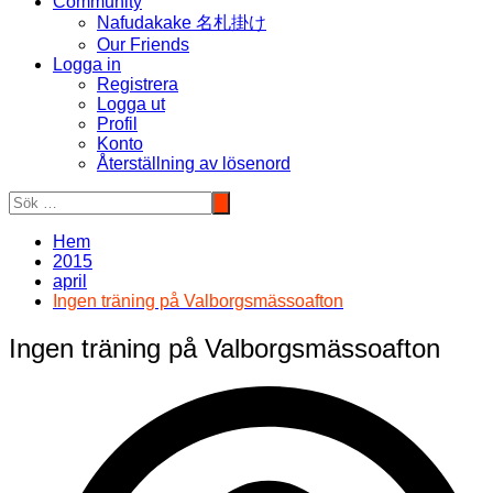
Community
Nafudakake 名札掛け
Our Friends
Logga in
Registrera
Logga ut
Profil
Konto
Återställning av lösenord
Hem
2015
april
Ingen träning på Valborgsmässoafton
Ingen träning på Valborgsmässoafton