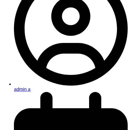
admin a