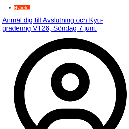
Nyheter
Anmäl dig till Avslutning och Kyu-
gradering VT26, Söndag 7 juni.