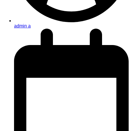
admin a