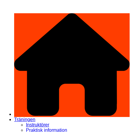
Hoppa
希望道場 Kibō Dōjō
till
innehåll
Träningen
Instruktörer
Praktisk information