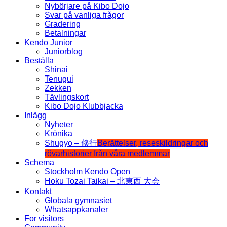
Nybörjare på Kibo Dojo
Svar på vanliga frågor
Gradering
Betalningar
Kendo Junior
Juniorblog
Beställa
Shinai
Tenugui
Zekken
Tävlingskort
Kibo Dojo Klubbjacka
Inlägg
Nyheter
Krönika
Shugyo – 修行
Berättelser, reseskildringar och
rövarhistorier från våra medlemmar
Schema
Stockholm Kendo Open
Hoku Tozai Taikai – 北東西 大会
Kontakt
Globala gymnasiet
Whatsappkanaler
For visitors