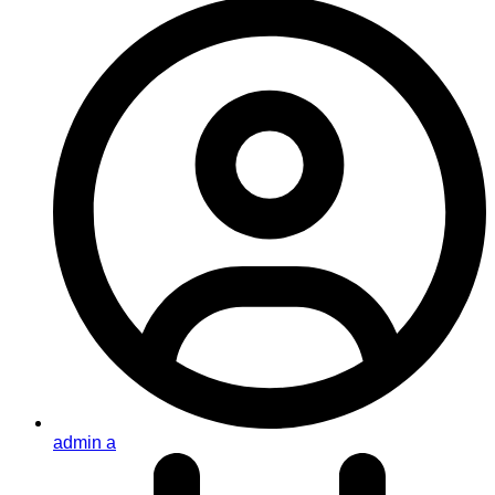
admin a