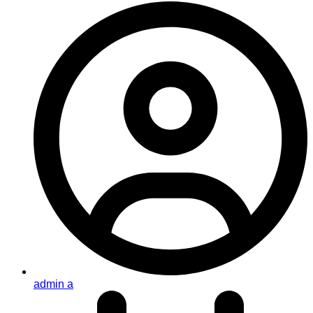
admin a