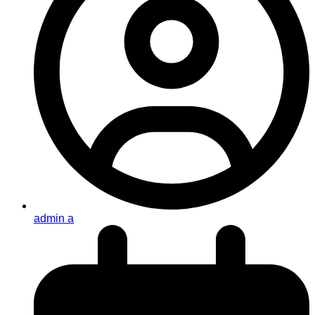
admin a