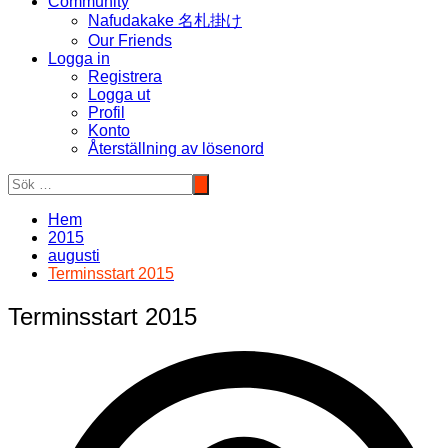
Community
Nafudakake 名札掛け
Our Friends
Logga in
Registrera
Logga ut
Profil
Konto
Återställning av lösenord
Hem
2015
augusti
Terminsstart 2015
Terminsstart 2015