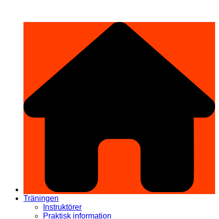
Hoppa
希望道場 Kibō Dōjō
till
innehåll
Träningen
Instruktörer
Praktisk information