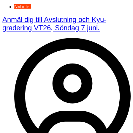
Nyheter
Anmäl dig till Avslutning och Kyu-
gradering VT26, Söndag 7 juni.