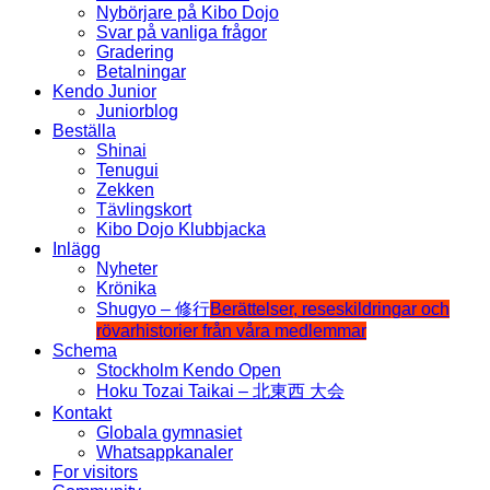
Nybörjare på Kibo Dojo
Svar på vanliga frågor
Gradering
Betalningar
Kendo Junior
Juniorblog
Beställa
Shinai
Tenugui
Zekken
Tävlingskort
Kibo Dojo Klubbjacka
Inlägg
Nyheter
Krönika
Shugyo – 修行
Berättelser, reseskildringar och
rövarhistorier från våra medlemmar
Schema
Stockholm Kendo Open
Hoku Tozai Taikai – 北東西 大会
Kontakt
Globala gymnasiet
Whatsappkanaler
For visitors