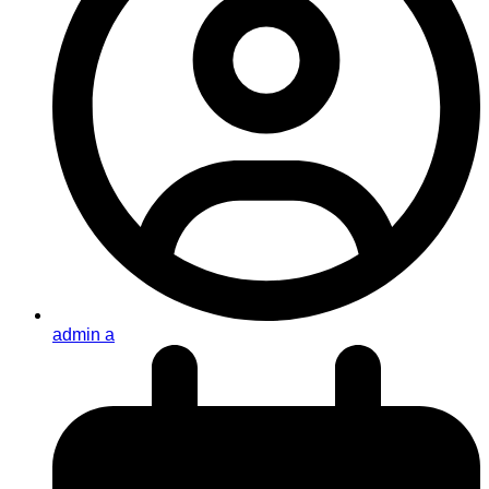
admin a