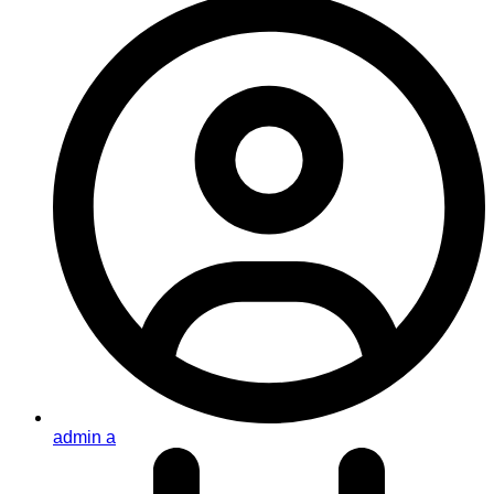
admin a