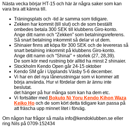
Nästa vecka börjar HT-15 och här är några saker som kan
vara bra att känna till.
Träningsplats och -tid är samma som tidigare.
Zekken har kommit (till slut) och de som beställt
ombedes betala 300 SEK till klubbens Giro-konto.
Ange ditt namn och “Zekken” som betalningsreferens.
Så snart betalning inkommit så delar vi ut dem.
Shinaier finns att köpa för 300 SEK och de levereras så
snart betalning inkommit på klubbens Giro-konto.
Ange ditt namn och “Shinai” + storlek (27, 28,39).
De som kör med rustning bör alltid ha minst 2 shinaier.
Stockholm Kendo Open går 24-15 oktober
Kendo SM går i Upplands Väsby 5-6 december.
Vi har en del nya lånerustningar som vi kommer att
börja använda. Hur vi fördelar dem är ännu inte
beslutat.
det hänger på hur många som kan ha dem etc.
Vi fortsätter med
Bokuto Ni Yoru Kendo Kihon Waza
Keiko Ho
och de som kört detta tidigare kan passa på
att fräscha upp minnet litet i förväg.
Om någon har frågor så maila info@kendoklubben.se eller
ring Nils på 0709-152434