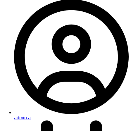
admin a