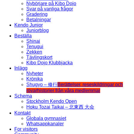
Nybörjare på Kibo Dojo
Svar på vanliga frågor
Gradering
Betalningar
Kendo Junior
Juniorblog
Beställa
Shinai
Tenugui
Zekken
Tävlingskort
Kibo Dojo Klubbjacka
Inlägg
Nyheter
Krönika
Shugyo – 修行
Berättelser, reseskildringar och
rövarhistorier från våra medlemmar
Schema
Stockholm Kendo Open
Hoku Tozai Taikai – 北東西 大会
Kontakt
Globala gymnasiet
Whatsappkanaler
For visitors