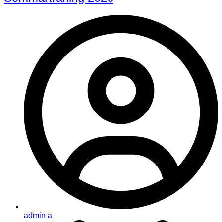
admin a