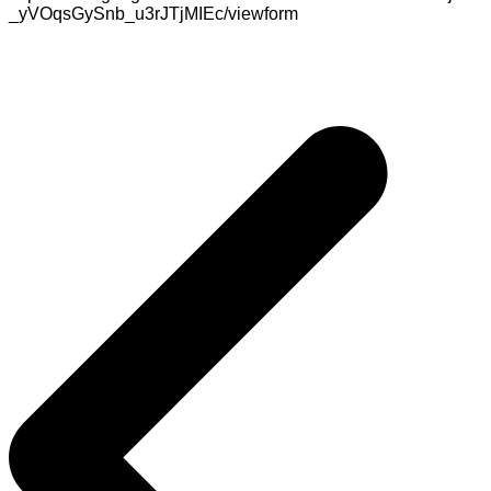
_yVOqsGySnb_u3rJTjMIEc/viewform
Inläggsnavigering