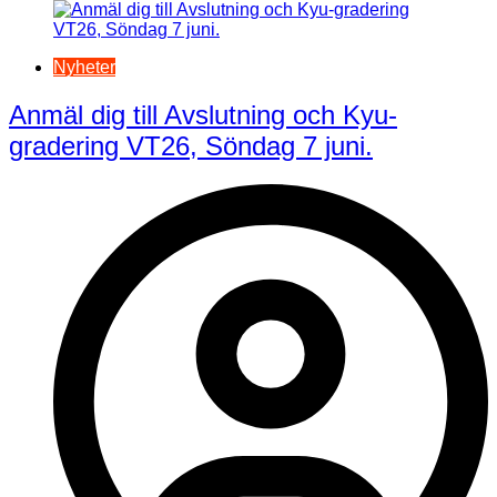
Nyheter
Anmäl dig till Avslutning och Kyu-
gradering VT26, Söndag 7 juni.