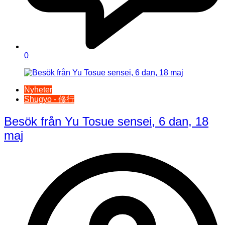
0
Nyheter
Shugyo - 修行
Besök från Yu Tosue sensei, 6 dan, 18
maj