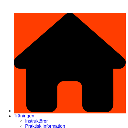
Hoppa
希望道場 Kibō Dōjō
till
innehåll
Träningen
Instruktörer
Praktisk information