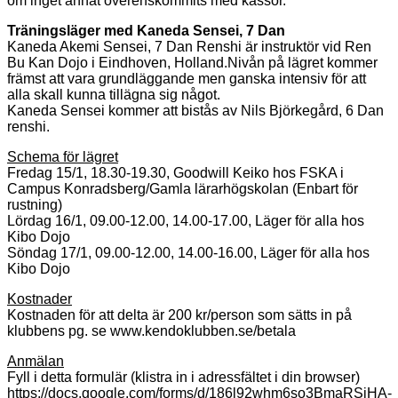
om inget annat överenskommits med kassör.
Träningsläger med Kaneda Sensei, 7 Dan
Kaneda Akemi Sensei, 7 Dan Renshi är instruktör vid Ren
Bu Kan Dojo i Eindhoven, Holland.Nivån på lägret kommer
främst att vara grundläggande men ganska intensiv för att
alla skall kunna tillägna sig något.
Kaneda Sensei kommer att bistås av Nils Björkegård, 6 Dan
renshi.
Schema för lägret
Fredag 15/1, 18.30-19.30, Goodwill Keiko hos FSKA i
Campus Konradsberg/Gamla lärarhögskolan (Enbart för
rustning)
Lördag 16/1, 09.00-12.00, 14.00-17.00, Läger för alla hos
Kibo Dojo
Söndag 17/1, 09.00-12.00, 14.00-16.00, Läger för alla hos
Kibo Dojo
Kostnader
Kostnaden för att delta är 200 kr/person som sätts in på
klubbens pg. se www.kendoklubben.se/betala
Anmälan
Fyll i detta formulär (klistra in i adressfältet i din browser)
https://docs.google.com/forms/d/186l92whm6so3BmaRSjHA-