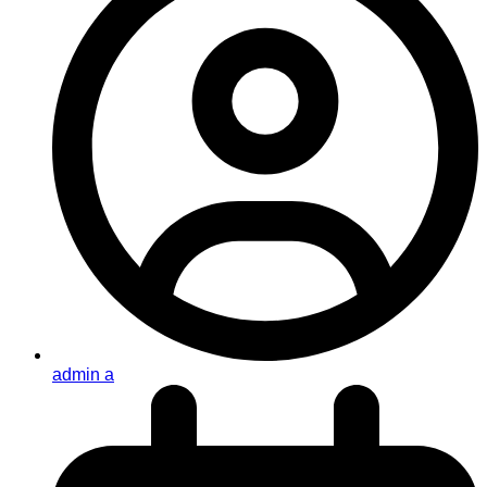
admin a