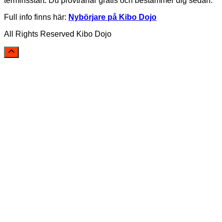
terminsstart. Du provtränar gratis och bestämmer dig sedan.
Full info finns här:
Nybörjare på Kibo Dojo
All Rights Reserved Kibo Dojo