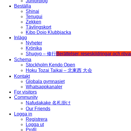
Juniorblog
Beställa
Shinai
Tenugui
Zekken
Tävlingskort
Kibo Dojo Klubbjacka
Inlägg
Nyheter
Krönika
Shugyo – 修行
Berättelser, reseskildringar och röv
Schema
Stockholm Kendo Open
Hoku Tozai Taikai – 北東西 大会
Kontakt
Globala gymnasiet
Whatsappkanaler
For visitors
Community
Nafudakake 名札掛け
Our Friends
Logga in
Registrera
Logga ut
Profil