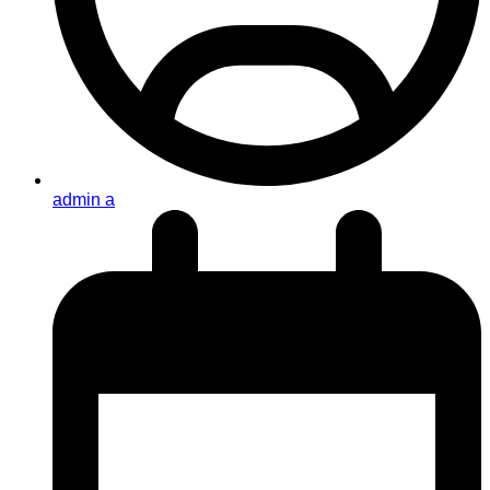
admin a