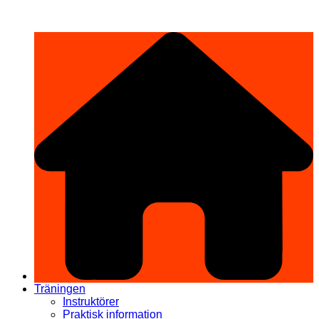
Hoppa
希望道場 Kibō Dōjō
till
innehåll
Träningen
Instruktörer
Praktisk information