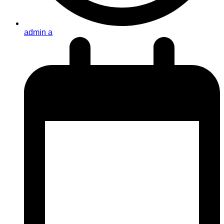
admin a