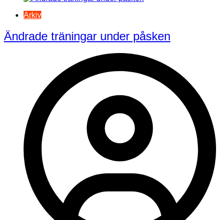
Arkiv
Ändrade träningar under påsken