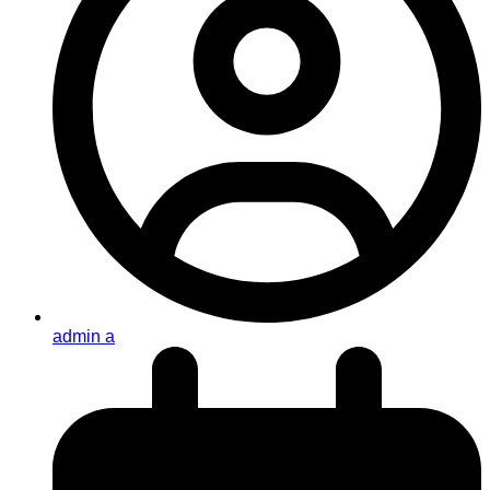
admin a