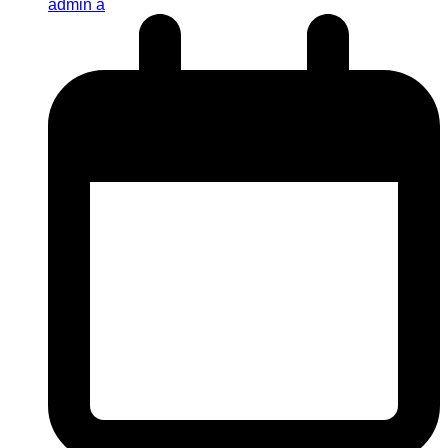
admin a