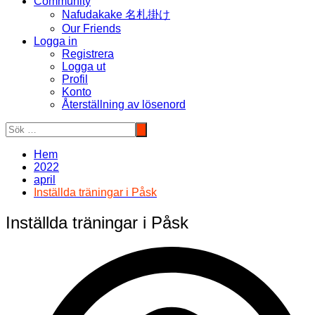
Community
Nafudakake 名札掛け
Our Friends
Logga in
Registrera
Logga ut
Profil
Konto
Återställning av lösenord
Hem
2022
april
Inställda träningar i Påsk
Inställda träningar i Påsk