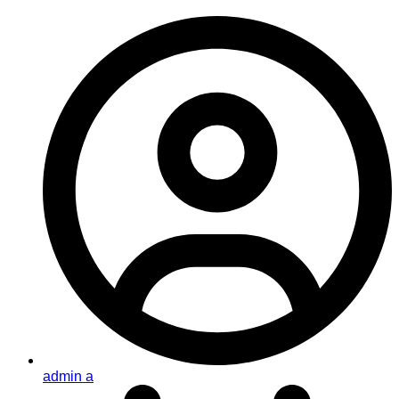
admin a