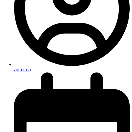
admin a