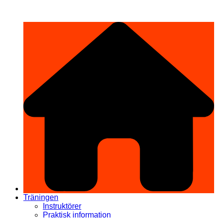
Hoppa
希望道場 Kibō Dōjō
till
innehåll
Träningen
Instruktörer
Praktisk information