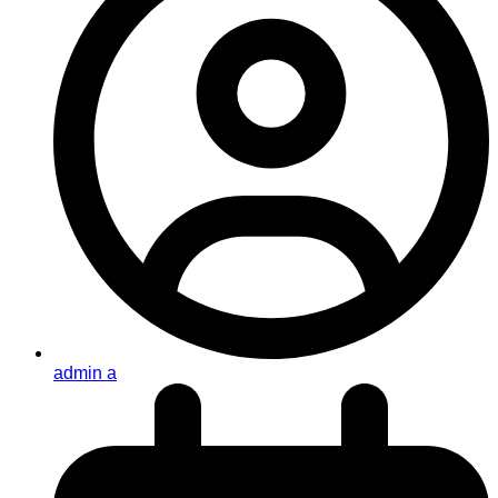
admin a