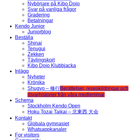
Nybörjare på Kibo Dojo
Svar på vanliga frågor
Gradering
Betalningar
Kendo Junior
Juniorblog
Beställa
Shinai
Tenugui
Zekken
Tävlingskort
Kibo Dojo Klubbjacka
Inlägg
Nyheter
Krönika
Shugyo – 修行
Berättelser, reseskildringar och
rövarhistorier från våra medlemmar
Schema
Stockholm Kendo Open
Hoku Tozai Taikai – 北東西 大会
Kontakt
Globala gymnasiet
Whatsappkanaler
For visitors