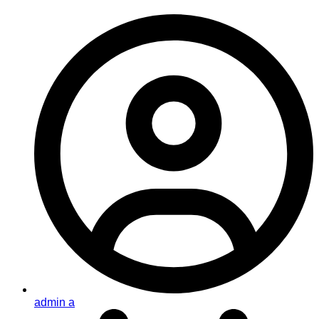
admin a