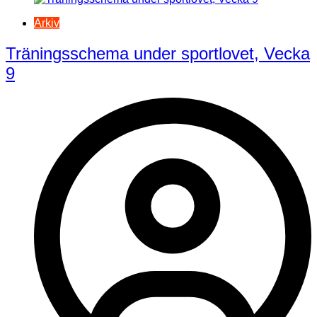
Arkiv
Träningsschema under sportlovet, Vecka
9