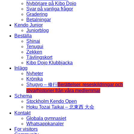
Nybörjare på Kibo Dojo
Svar på vanliga frågor
Gradering
Betalningar
Kendo Junior
Juniorblog
Beställa
Shinai
Tenugui
Zekken
Tävlingskort
Kibo Dojo Klubbjacka
Inlägg
Nyheter
Krönika
Shugyo – 修行
Berättelser, reseskildringar och
rövarhistorier från våra medlemmar
Schema
Stockholm Kendo Open
Hoku Tozai Taikai – 北東西 大会
Kontakt
Globala gymnasiet
Whatsappkanaler
For visitors