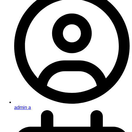
admin a