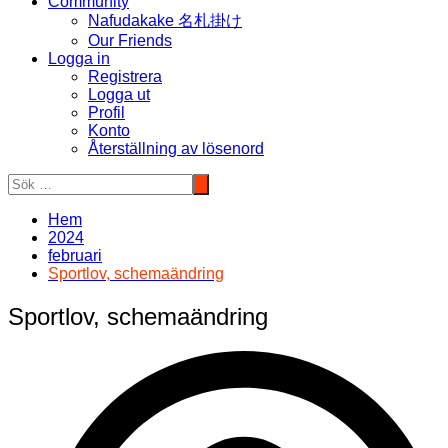
Community
Nafudakake 名札掛け
Our Friends
Logga in
Registrera
Logga ut
Profil
Konto
Återställning av lösenord
Hem
2024
februari
Sportlov, schemaändring
Sportlov, schemaändring