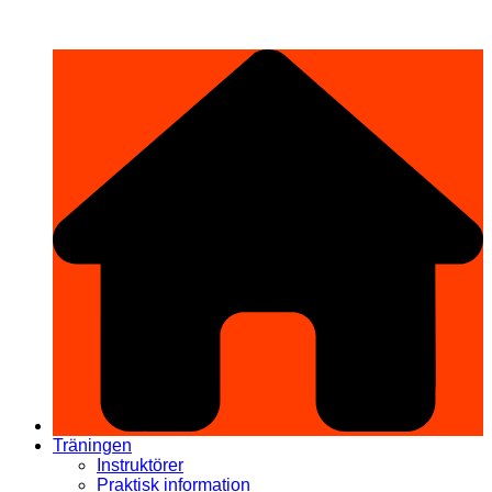
Hoppa
希望道場 Kibō Dōjō
till
innehåll
Träningen
Instruktörer
Praktisk information