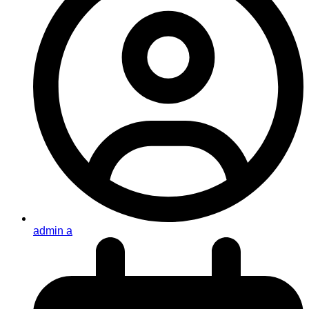
admin a