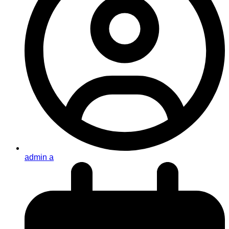
admin a