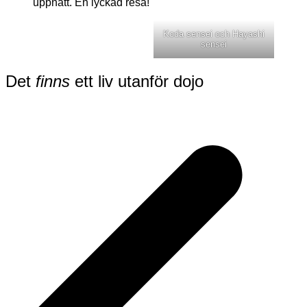
uppnått. En lyckad resa!
Koda sensei och Hayashi
sensei
Det
finns
ett liv utanför dojo
Inläggsnavigering