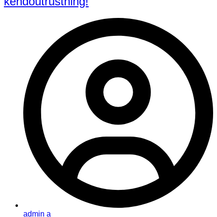
kendoutrustning!
admin a