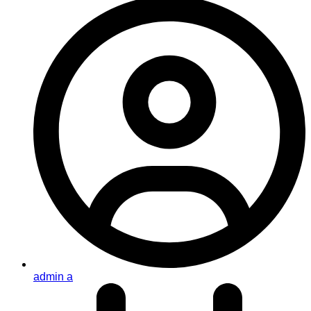
admin a