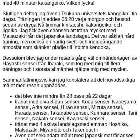
med 40 minuter kakarigeiko. Vilken lycka!
Slutligen deltog jag även i Tsukuba universitets kangeiko i tio
dagar. Träningen inleddes 05:20 varje morgon och bestod
sedan av dryga två timmar kirikaeshi, kakarigeiko, och
jigeiko. Jag fick även chansen att träna mycket med
Matsuzaki från det japanska landslaget. Det var såklart hård
träning, men också en härlig svett- och indigoångande
atmosfär som skänker glädje till inbitna kendoka.
Dessutom blev jag under resans gång väl omhändertagen av
Hayashi sensei från Ibaraki, som tog med mig till flera
träningar och i största allmänhet hjälpte mig med mycket.
Sammanfattningsvis kan jag konstatera att det huvudsakliga
målet med resan uppnåddes
det blev inte mindre än 28 pass på 22 dagar
tränat med elva 8-dan sensei: Koda sensei, Nabeyama
sensei, Arita sensei, Hirao sensei, Mizuta sensei,
Harada sensei, Takanabe sensei, Kurihara sensei, Tani
sensei, Nakata sensei, Kawasaki sensei.
tränat med 4 aktiva landslagsmedlemmar: Hoshiko,
Matsuzaki, Miyamoto och Takenouchi
Även det sekundära målet med japansk mat får anses