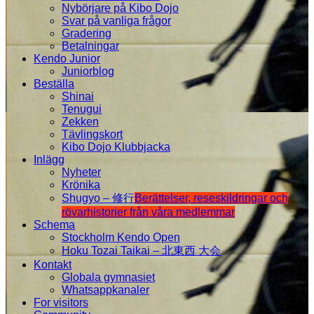
Nybörjare på Kibo Dojo
Svar på vanliga frågor
Gradering
Betalningar
Kendo Junior
Juniorblog
Beställa
Shinai
Tenugui
Zekken
Tävlingskort
Kibo Dojo Klubbjacka
Inlägg
Nyheter
Krönika
Shugyo – 修行
Berättelser, reseskildringar och
rövarhistorier från våra medlemmar
Schema
Stockholm Kendo Open
Hoku Tozai Taikai – 北東西 大会
Kontakt
Globala gymnasiet
Whatsappkanaler
For visitors