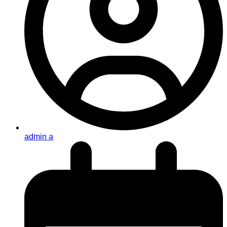
admin a