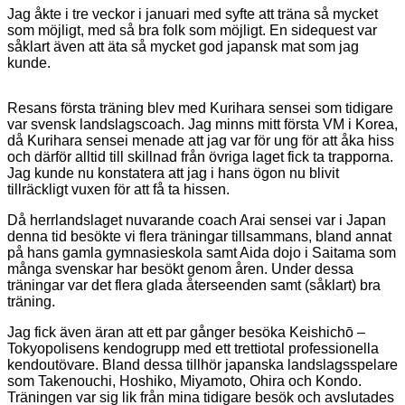
Jag åkte i tre veckor i januari med syfte att träna så mycket
som möjligt, med så bra folk som möjligt. En sidequest var
såklart även att äta så mycket god japansk mat som jag
kunde.
Resans första träning blev med Kurihara sensei som tidigare
var svensk landslagscoach. Jag minns mitt första VM i Korea,
då Kurihara sensei menade att jag var för ung för att åka hiss
och därför alltid till skillnad från övriga laget fick ta trapporna.
Jag kunde nu konstatera att jag i hans ögon nu blivit
tillräckligt vuxen för att få ta hissen.
Då herrlandslaget nuvarande coach Arai sensei var i Japan
denna tid besökte vi flera träningar tillsammans, bland annat
på hans gamla gymnasieskola samt Aida dojo i Saitama som
många svenskar har besökt genom åren. Under dessa
träningar var det flera glada återseenden samt (såklart) bra
träning.
Jag fick även äran att ett par gånger besöka Keishichō –
Tokyopolisens kendogrupp med ett trettiotal professionella
kendoutövare. Bland dessa tillhör japanska landslagsspelare
som Takenouchi, Hoshiko, Miyamoto, Ohira och Kondo.
Träningen var sig lik från mina tidigare besök och avslutades