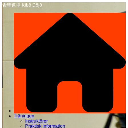
Hoppa
希望道場 Kibō Dōjō
till
innehåll
Träningen
Instruktörer
Praktisk information