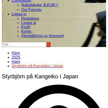
Community
Nafudakake 名札掛け
Our Friends
Logga in
Registrera
Logga ut
Profil
Konto
Återställning av lösenord
Hem
2025
mars
Styrbjörn på Kangeiko i Japan
Styrbjörn på Kangeiko i Japan