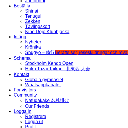
Juniorblog
Beställa
Shinai
Tenugui
Zekken
Tävlingskort
Kibo Dojo Klubbjacka
Inlägg
Nyheter
Krönika
Shugyo – 修行
Berättelser, reseskildringar och röv
Schema
Stockholm Kendo Open
Hoku Tozai Taikai – 北東西 大会
Kontakt
Globala gymnasiet
Whatsappkanaler
For visitors
Community
Nafudakake 名札掛け
Our Friends
Logga in
Registrera
Logga ut
Profil