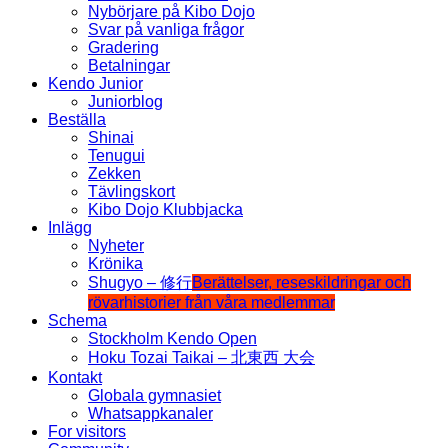
Nybörjare på Kibo Dojo
Svar på vanliga frågor
Gradering
Betalningar
Kendo Junior
Juniorblog
Beställa
Shinai
Tenugui
Zekken
Tävlingskort
Kibo Dojo Klubbjacka
Inlägg
Nyheter
Krönika
Shugyo – 修行
Berättelser, reseskildringar och
rövarhistorier från våra medlemmar
Schema
Stockholm Kendo Open
Hoku Tozai Taikai – 北東西 大会
Kontakt
Globala gymnasiet
Whatsappkanaler
For visitors