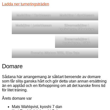
Ladda ner turneringsträden
Medaljörer i Herrklassen
Medaljörer i damklassen
Medaljörer i juniorklassen
Silvermedaljörer i
lagtävlingen, Shimbukan
Bronsmedaljörer i
lagtävlingen, FSKA
Svenska Mästare 2025, Kibo Dojo
Domare
Sådana här arrangemang är såklart beroende av domare
som får slita ganska hårt och gör detta utan annan ersättning
än en applåd och en förhoppning om att det kanske finns tid
för litet träning.
Årets domare var
Mats Wahlqvist, kyoshi 7 dan