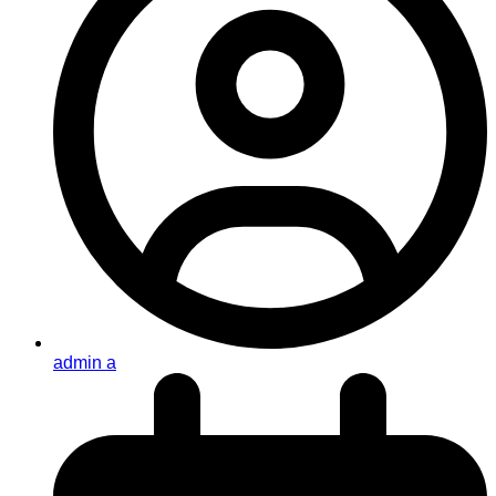
admin a