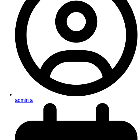
admin a