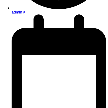
admin a