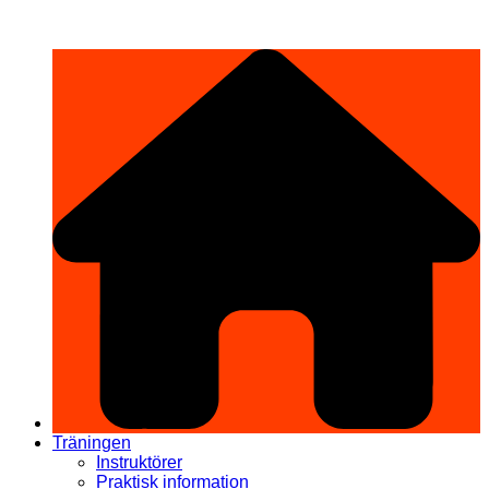
Hoppa
希望道場 Kibō Dōjō
till
innehåll
Träningen
Instruktörer
Praktisk information