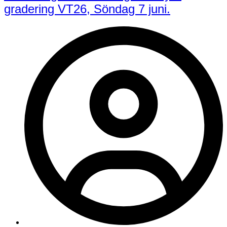
gradering VT26, Söndag 7 juni.