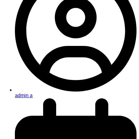
admin a