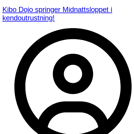
Kibo Dojo springer Midnattsloppet i
kendoutrustning!