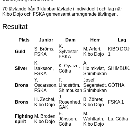
70 tävlande från 9 klubbar tävlade i individuellt och lag när
Kibo Dojo och FSKA gemensamt arrangerade tävlingen.
Resultat
Plats
Junior
Dam
Herr
Lag
K.
S. Bröms,
M. Arfert,
KIBO DO
Guld
Sylvester,
FSKA
Kibo Dojo
1
FSKA
K.
A.
K. Oyaizu,
Silver
Isaksson,
Holmkvist,
SHIMBUK
Götha
FSKA
Shimbukan
Y.
F.
Josef
Brons
Oscarsson,
Lindström,
Segerstedt,
GÖTHA
FSKA
Shimbukan
Shimbukan
J.
H. Zechel,
B. Zöhrer,
Brons
Rosenhed,
FSKA 1
Kibo Dojo
Kibo Dojo
GAK
E.
M.
Fighting
M. Broden,
Jönsson,
Wohlfarth,
Lu, Götha
spirit
Kibo Dojo
Götha
Kibo Dojo