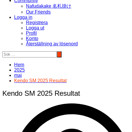
Community
Nafudakake 名札掛け
Our Friends
Logga in
Registrera
Logga ut
Profil
Konto
Återställning av lösenord
Hem
2025
maj
Kendo SM 2025 Resultat
Kendo SM 2025 Resultat