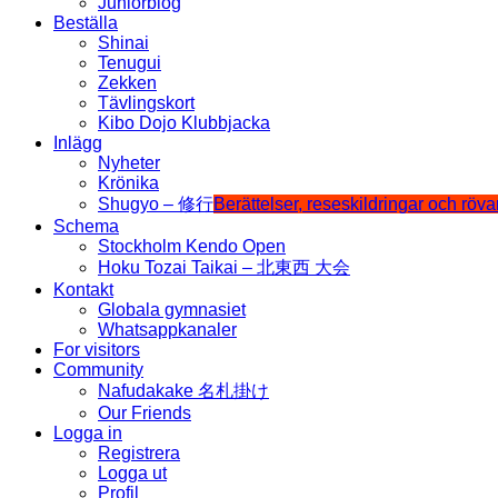
Juniorblog
Beställa
Shinai
Tenugui
Zekken
Tävlingskort
Kibo Dojo Klubbjacka
Inlägg
Nyheter
Krönika
Shugyo – 修行
Berättelser, reseskildringar och röv
Schema
Stockholm Kendo Open
Hoku Tozai Taikai – 北東西 大会
Kontakt
Globala gymnasiet
Whatsappkanaler
For visitors
Community
Nafudakake 名札掛け
Our Friends
Logga in
Registrera
Logga ut
Profil