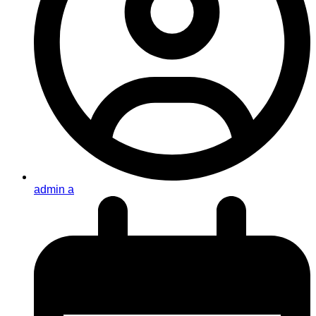
admin a