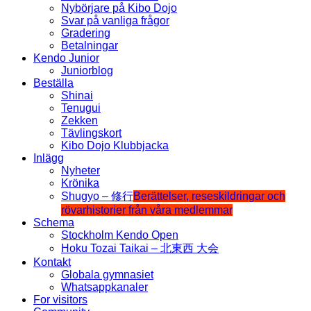
Nybörjare på Kibo Dojo
Svar på vanliga frågor
Gradering
Betalningar
Kendo Junior
Juniorblog
Beställa
Shinai
Tenugui
Zekken
Tävlingskort
Kibo Dojo Klubbjacka
Inlägg
Nyheter
Krönika
Shugyo – 修行
Berättelser, reseskildringar och
rövarhistorier från våra medlemmar
Schema
Stockholm Kendo Open
Hoku Tozai Taikai – 北東西 大会
Kontakt
Globala gymnasiet
Whatsappkanaler
For visitors