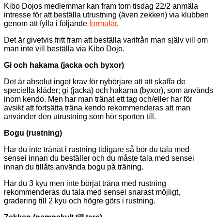
Kibo Dojos medlemmar kan fram tom tisdag 22/2 anmäla
intresse för att beställa utrustning (även zekken) via klubben
genom att fylla i följande
formulär
.
Det är givetvis fritt fram att beställa varifrån man själv vill om
man inte vill beställa via Kibo Dojo.
Gi och hakama (jacka och byxor)
Det är absolut inget krav för nybörjare att att skaffa de
speciella kläder; gi (jacka) och hakama (byxor), som används
inom kendo. Men har man tränat ett tag och/eller har för
avsikt att fortsätta träna kendo rekommenderas att man
använder den utrustning som hör sporten till.
Bogu (rustning)
Har du inte tränat i rustning tidigare så bör du tala med
sensei innan du beställer och du måste tala med sensei
innan du tillåts använda bogu på träning.
Har du 3 kyu men inte börjat träna med rustning
rekommenderas du tala med sensei snarast möjligt,
gradering till 2 kyu och högre görs i rustning.