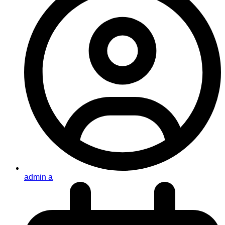
admin a