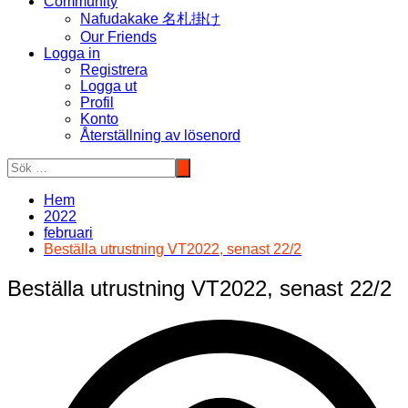
Community
Nafudakake 名札掛け
Our Friends
Logga in
Registrera
Logga ut
Profil
Konto
Återställning av lösenord
Hem
2022
februari
Beställa utrustning VT2022, senast 22/2
Beställa utrustning VT2022, senast 22/2