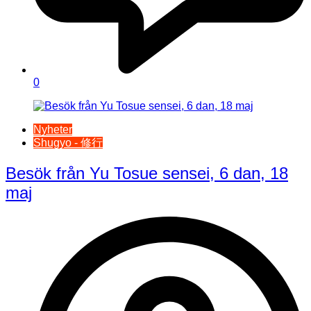
0
Nyheter
Shugyo - 修行
Besök från Yu Tosue sensei, 6 dan, 18
maj