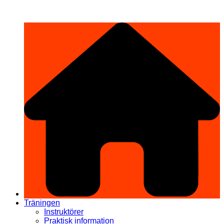
Hoppa
希望道場 Kibō Dōjō
till
innehåll
Träningen
Instruktörer
Praktisk information