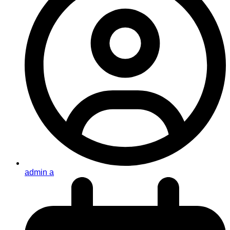
admin a