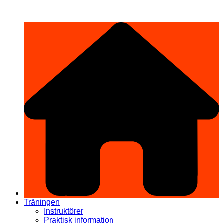
Hoppa
希望道場 Kibō Dōjō
till
innehåll
Träningen
Instruktörer
Praktisk information