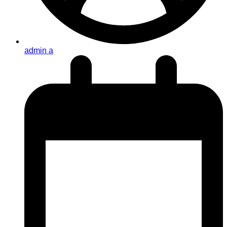
admin a