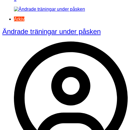
Arkiv
Ändrade träningar under påsken