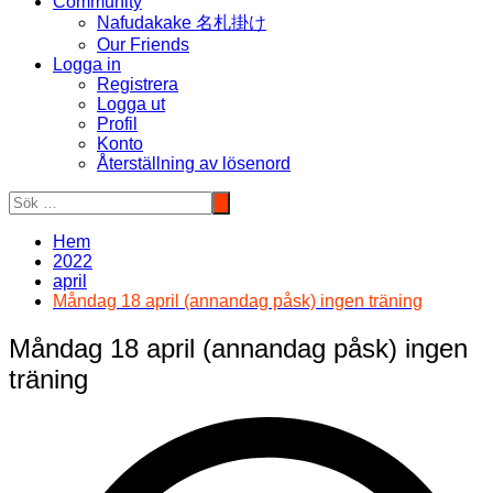
Community
Nafudakake 名札掛け
Our Friends
Logga in
Registrera
Logga ut
Profil
Konto
Återställning av lösenord
Hem
2022
april
Måndag 18 april (annandag påsk) ingen träning
Måndag 18 april (annandag påsk) ingen
träning