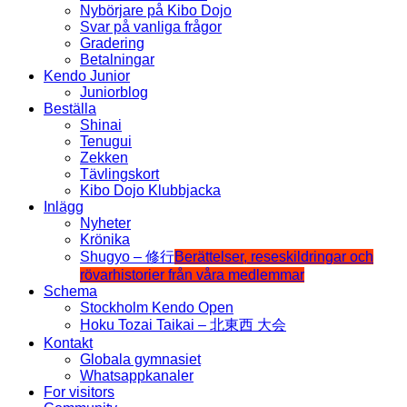
Nybörjare på Kibo Dojo
Svar på vanliga frågor
Gradering
Betalningar
Kendo Junior
Juniorblog
Beställa
Shinai
Tenugui
Zekken
Tävlingskort
Kibo Dojo Klubbjacka
Inlägg
Nyheter
Krönika
Shugyo – 修行
Berättelser, reseskildringar och
rövarhistorier från våra medlemmar
Schema
Stockholm Kendo Open
Hoku Tozai Taikai – 北東西 大会
Kontakt
Globala gymnasiet
Whatsappkanaler
For visitors