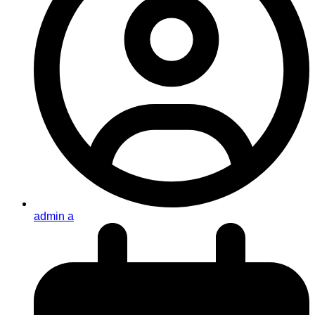
admin a