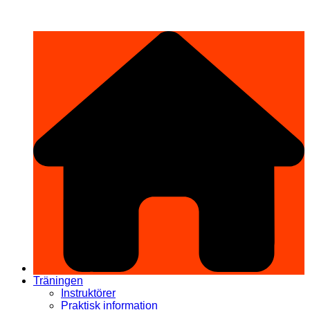
Hoppa
希望道場 Kibō Dōjō
till
innehåll
Träningen
Instruktörer
Praktisk information