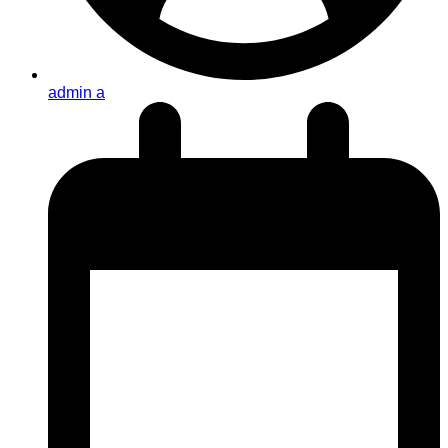
admin a