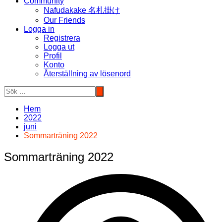
Community
Nafudakake 名札掛け
Our Friends
Logga in
Registrera
Logga ut
Profil
Konto
Återställning av lösenord
Hem
2022
juni
Sommarträning 2022
Sommarträning 2022