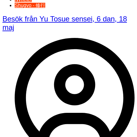
Shugyo - 修行
Besök från Yu Tosue sensei, 6 dan, 18
maj