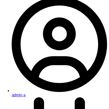
admin a