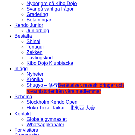
Nybörjare på Kibo Dojo
Svar på vanliga frågor
Gradering
Betalningar
Kendo Junior
Juniorblog
Beställa
Shinai
Tenugui
Zekken
Tävlingskort
Kibo Dojo Klubbjacka
Inlägg
Nyheter
Krönika
Shugyo – 修行
Berättelser, reseskildringar och
rövarhistorier från våra medlemmar
Schema
Stockholm Kendo Open
Hoku Tozai Taikai – 北東西 大会
Kontakt
Globala gymnasiet
Whatsappkanaler
For visitors