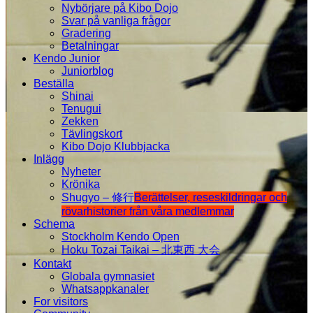
Nybörjare på Kibo Dojo
Svar på vanliga frågor
Gradering
Betalningar
Kendo Junior
Juniorblog
Beställa
Shinai
Tenugui
Zekken
Tävlingskort
Kibo Dojo Klubbjacka
Inlägg
Nyheter
Krönika
Shugyo – 修行
Berättelser, reseskildringar och
rövarhistorier från våra medlemmar
Schema
Stockholm Kendo Open
Hoku Tozai Taikai – 北東西 大会
Kontakt
Globala gymnasiet
Whatsappkanaler
For visitors