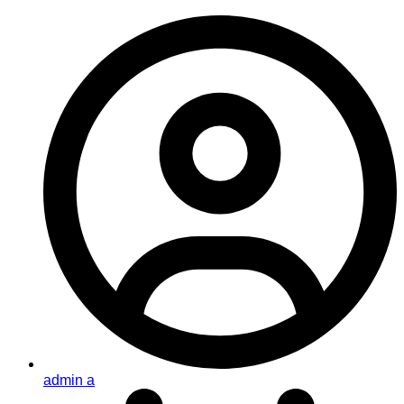
admin a