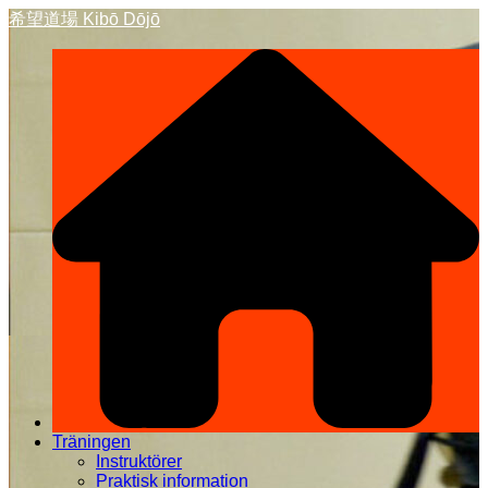
Hoppa
希望道場 Kibō Dōjō
till
innehåll
Träningen
Instruktörer
Praktisk information