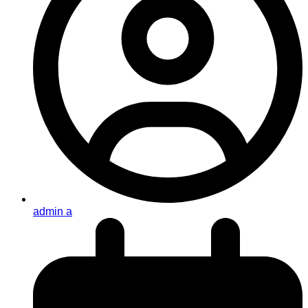
admin a